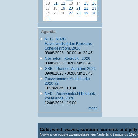
10
11
12
13
14
15
16
17
18
19
20
21
22
23
24
25
26
27
28
29
30
31
Agenda
NED - KNZB -
Havenwedstrijden Breskens,
Scheldestroom, 2026
08/08/2026 -
00:00
t/m
23:45
Mechelen - Keerdok - 2026
08/08/2026 -
00:00
t/m
23:45
GBR - Thames Marathon 2026
09/08/2026 -
00:00
t/m
23:45
Zeezwemmen Middelkerke
2026 #2
11/08/2026 - 19:30
NED - Zeezwemtocht Dishoek -
Zoutelande, 2026
12/08/2026 - 19:00
meer
Cold, wind, waves, sunburn, currents and jellyf
Noww is de oudste zwemwebsite van Nederland (augustus 1998 g