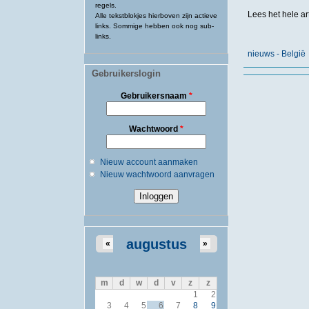
regels.
Lees het hele ar
Alle tekstblokjes hierboven zijn actieve
links. Sommige hebben ook nog sub-
links.
nieuws - België
Gebruikerslogin
Gebruikersnaam
*
Wachtwoord
*
Nieuw account aanmaken
Nieuw wachtwoord aanvragen
augustus
«
»
m
d
w
d
v
z
z
1
2
3
4
5
6
7
8
9