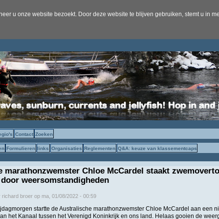
er u onze website bezoekt. Door deze website te blijven gebruiken, stemt u in me
egio's
Contact
Zoeken
en
Formulieren
links
Organisaties
Reglementen
Q&A: keuze van klassementcaps
he marathonzwemster Chloe McCardel staakt zwemovert
 door weersomstandigheden
r
richard broer
op
ma, 01/08/2022 - 00:59
ijdagmorgen startte de Australische marathonzwemster Chloe McCardel aan een 
an het Kanaal tussen het Verenigd Koninkrijk en ons land. Helaas gooien de weerg