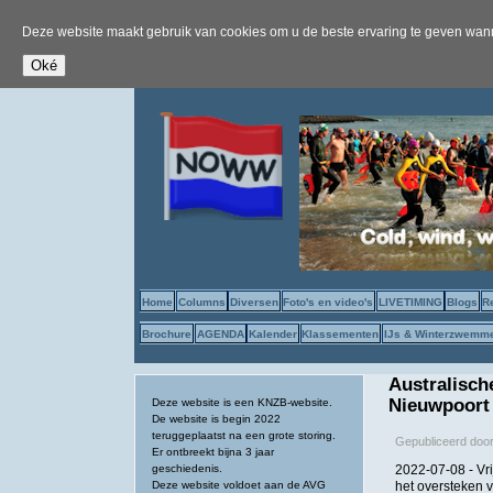
Deze website maakt gebruik van cookies om u de beste ervaring te geven wanne
Home
Columns
Diversen
Foto's en video's
LIVETIMING
Blogs
R
Brochure
AGENDA
Kalender
Klassementen
IJs & Winterzwemm
Australisc
Nieuwpoort
Deze website is een KNZB-website.
De website is begin 2022
teruggeplaatst na een grote storing.
Gepubliceerd doo
Er ontbreekt bijna 3 jaar
geschiedenis.
2022-07-08 - Vr
Deze website voldoet aan de AVG
het oversteken v