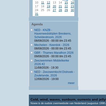
10
11
12
13
14
15
16
17
18
19
20
21
22
23
24
25
26
27
28
29
30
31
Agenda
NED - KNZB -
Havenwedstrijden Breskens,
Scheldestroom, 2026
08/08/2026 -
00:00
t/m
23:45
Mechelen - Keerdok - 2026
08/08/2026 -
00:00
t/m
23:45
GBR - Thames Marathon 2026
09/08/2026 -
00:00
t/m
23:45
Zeezwemmen Middelkerke
2026 #2
11/08/2026 - 19:30
NED - Zeezwemtocht Dishoek -
Zoutelande, 2026
12/08/2026 - 19:00
meer
Cold, wind, waves, sunburn, currents and jellyf
Noww is de oudste zwemwebsite van Nederland (augustus 1998 g