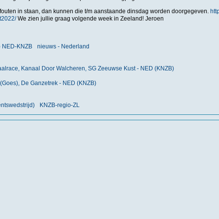
fouten in staan, dan kunnen die t/m aanstaande dinsdag worden doorgegeven.
htt
t2022/
We zien jullie graag volgende week in Zeeland! Jeroen
nt) NED-KNZB
nieuws - Nederland
aalrace, Kanaal Door Walcheren, SG Zeeuwse Kust - NED (KNZB)
 (Goes), De Ganzetrek - NED (KNZB)
tswedstrijd)
KNZB-regio-ZL