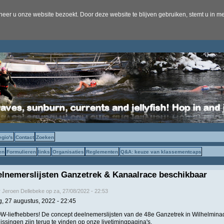
er u onze website bezoekt. Door deze website te blijven gebruiken, stemt u in me
egio's
Contact
Zoeken
en
Formulieren
links
Organisaties
Reglementen
Q&A: keuze van klassementcaps
lnemerslijsten Ganzetrek & Kanaalrace beschikbaar
r
Jeroen Dellebeke
op
za, 27/08/2022 - 22:53
g, 27 augustus, 2022 - 22:45
liefhebbers! De concept deelnemerslijsten van de 48e Ganzetrek in Wilhelmina
issingen zijn terug te vinden op onze livetimingpagina's.