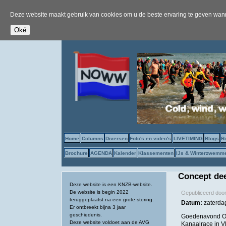
Deze website maakt gebruik van cookies om u de beste ervaring te geven wanne
Home
Columns
Diversen
Foto's en video's
LIVETIMING
Blogs
R
Brochure
AGENDA
Kalender
Klassementen
IJs & Winterzwemm
Concept dee
Deze website is een KNZB-website.
De website is begin 2022
Gepubliceerd doo
teruggeplaatst na een grote storing.
Datum:
zaterda
Er ontbreekt bijna 3 jaar
geschiedenis.
Goedenavond OW-
Deze website voldoet aan de AVG
Kanaalrace in Vl