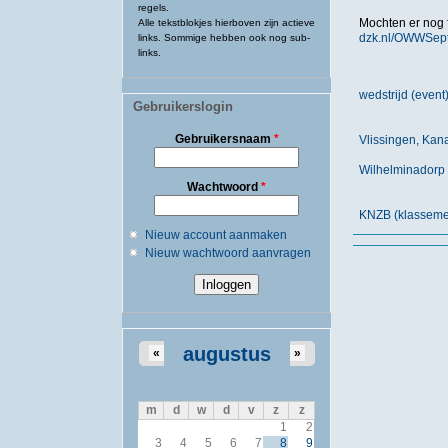
regels.
Mochten er nog 
Alle tekstblokjes hierboven zijn actieve
dzk.nl/OWWSep
links. Sommige hebben ook nog sub-
links.
wedstrijd (eve
Gebruikerslogin
Gebruikersnaam
*
Vlissingen, Kan
Wilhelminadorp
Wachtwoord
*
KNZB (klassemen
Nieuw account aanmaken
Nieuw wachtwoord aanvragen
augustus
«
»
m
d
w
d
v
z
z
1
2
3
4
5
6
7
8
9