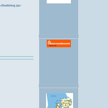
p://livetiming.zpc-
.