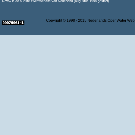
Noww is de oudste zwemwebsite van Nederland (augustus 1998 gestart)
Copyright © 1998 - 2015 Nederlands OpenWater