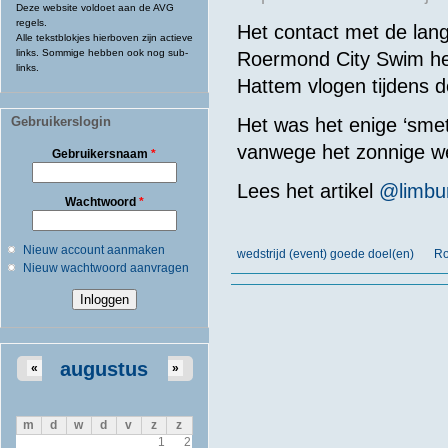
Deze website voldoet aan de AVG
regels.
Het contact met de lan
Alle tekstblokjes hierboven zijn actieve
links. Sommige hebben ook nog sub-
Roermond City Swim hee
links.
Hattem vlogen tijdens d
Gebruikerslogin
Het
was
het
enige
‘
smet
vanwege
het
zonnige
w
Gebruikersnaam
*
Lees het artikel
@limbu
Wachtwoord
*
Nieuw account aanmaken
wedstrijd (event) goede doel(en)
Ro
Nieuw wachtwoord aanvragen
augustus
«
»
m
d
w
d
v
z
z
1
2