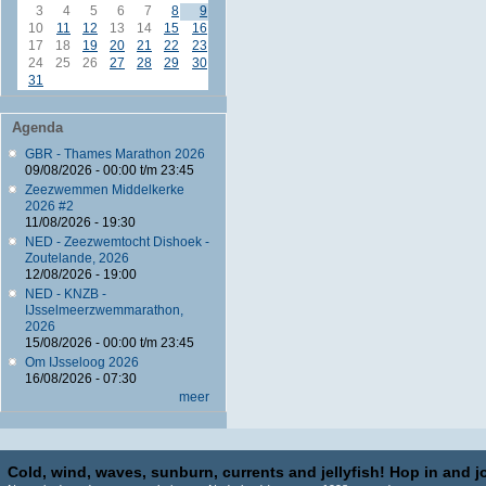
3
4
5
6
7
8
9
10
11
12
13
14
15
16
17
18
19
20
21
22
23
24
25
26
27
28
29
30
31
Agenda
GBR - Thames Marathon 2026
09/08/2026 -
00:00
t/m
23:45
Zeezwemmen Middelkerke
2026 #2
11/08/2026 - 19:30
NED - Zeezwemtocht Dishoek -
Zoutelande, 2026
12/08/2026 - 19:00
NED - KNZB -
IJsselmeerzwemmarathon,
2026
15/08/2026 -
00:00
t/m
23:45
Om IJsseloog 2026
16/08/2026 - 07:30
meer
Cold, wind, waves, sunburn, currents and jellyfish! Hop in and jo