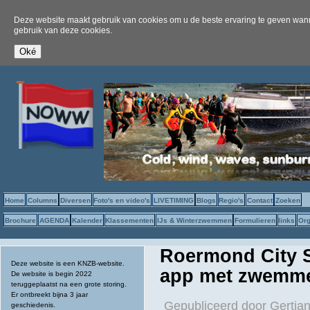
Deze website maakt gebruik van cookies om u de beste ervaring te geven wanne
gebruik van deze cookies.
Home
Columns
Diversen
Foto's en video's
LIVETIMING
Blogs
Regio's
Contact
Zoeken
Brochure
AGENDA
Kalender
Klassementen
IJs & Winterzwemmen
Formulieren
links
Org
Roermond City S
Deze website is een KNZB-website.
app met zwemm
De website is begin 2022
teruggeplaatst na een grote storing.
Er ontbreekt bijna 3 jaar
Gepubliceerd door
Gertjan
geschiedenis.