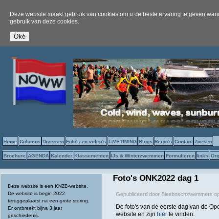
Deze website maakt gebruik van cookies om u de beste ervaring te geven wanne
gebruik van deze cookies.
Home
Columns
Diversen
Foto's en video's
LIVETIMING
Blogs
Regio's
Contact
Zoeken
Brochure
AGENDA
Kalender
Klassementen
IJs & Winterzwemmen
Formulieren
links
Org
Foto's ONK2022 dag 1
Deze website is een KNZB-website.
De website is begin 2022
Gepubliceerd door
Biesboschzwemmers
o
teruggeplaatst na een grote storing.
De foto's van de eerste dag van de
Er ontbreekt bijna 3 jaar
website en zijn
hier
te vinden.
geschiedenis.