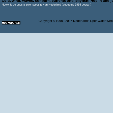
Cold, wind, waves, sunburn, currents and jellyfish! Hop in and jo
Noww is de oudste zwemwebsite van Nederland (augustus 1998 gestart)
Copyright © 1998 - 2015 Nederlands OpenWater