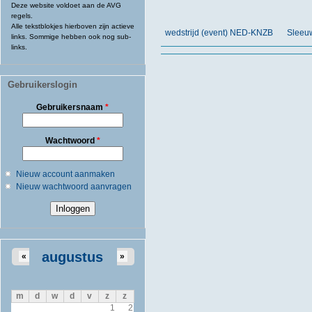
Deze website voldoet aan de AVG
regels.
Alle tekstblokjes hierboven zijn actieve
wedstrijd (event) NED-KNZB
Sleeu
links. Sommige hebben ook nog sub-
links.
Gebruikerslogin
Gebruikersnaam
*
Wachtwoord
*
Nieuw account aanmaken
Nieuw wachtwoord aanvragen
augustus
«
»
m
d
w
d
v
z
z
1
2