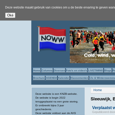
Deze website maakt gebruik van cookies om u de beste ervaring te geven wanne
Home
Columns
Diversen
Foto's en video's
LIVETIMING
Blogs
R
Brochure
AGENDA
Kalender
Klassementen
IJs & Winterzwemm
U bent hier
Home
Deze website is een KNZB-website.
De website is begin 2022
Sleeuwijk,
teruggeplaatst na een grote storing.
Er ontbreekt bijna 3 jaar
Verplaatst
geschiedenis.
Gepubliceerd doo
Deze website voldoet aan de AVG