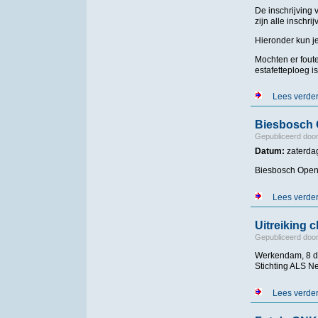
De inschrijving
zijn alle inschri
Hieronder kun j
Mochten er foute
estafetteploeg 
Lees verde
Biesbosch 
Gepubliceerd doo
Datum:
zaterda
Biesbosch Open
Lees verde
Uitreiking 
Gepubliceerd doo
Werkendam, 8 de
Stichting ALS Ne
Lees verde