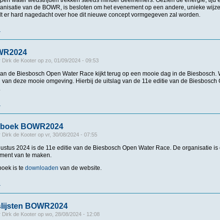
anisatie van de BOWR, is besloten om het evenement op een andere, unieke wijze v
 er hard nagedacht over hoe dit nieuwe concept vormgegeven zal worden.
r
over Biesbosch Openwater Race 2025 gaat niet door
OWR2024
r
Dirk de Kooter
op
zo, 01/09/2024 - 09:53
van de Biesbosch Open Water Race kijkt terug op een mooie dag in de Biesbosch. W
van deze mooie omgeving. Hierbij de uitslag van de 11e editie van de Biesbosch
.
r
over Uitslag BOWR2024
aboek BOWR2024
r
Dirk de Kooter
op
vr, 30/08/2024 - 07:55
ustus 2024 is de 11e editie van de Biesbosch Open Water Race. De organisatie is
ment van te maken.
oek is te
downloaden
van de website.
r
over Programmaboek BOWR2024
lijsten BOWR2024
r
Dirk de Kooter
op
wo, 28/08/2024 - 12:08