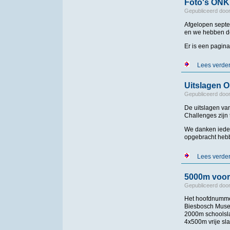
Foto's ONK
Gepubliceerd doo
Afgelopen septem
en we hebben de
Er is een pagina
Lees verde
Uitslagen 
Gepubliceerd doo
De uitslagen v
Challenges zijn
We danken ieder
opgebracht hebb
Lees verde
5000m voor
Gepubliceerd doo
Het hoofdnumme
Biesbosch Museu
2000m schoolsla
4x500m vrije sl