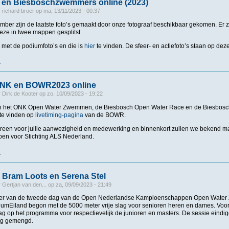
 en Biesboschzwemmers online (2023)
r
richard broer
op
ma, 13/11/2023 - 00:37
ber zijn de laatste foto’s gemaakt door onze fotograaf beschikbaar gekomen. Er zi
ze in twee mappen gesplitst.
 met de podiumfoto’s en die is
hier
te vinden. De sfeer- en actiefoto’s staan op dez
r
over Foto's ONK en Biesboschzwemmers online (2023)
ONK en BOWR2023 online
r
Dirk de Kooter
op
zo, 10/09/2023 - 19:22
an het ONK Open Water Zwemmen, de Biesbosch Open Water Race en de Biesbos
 te vinden op
livetiming-pagina
van de BOWR.
een voor jullie aanwezigheid en medewerking en binnenkort zullen we bekend m
en voor Stichting ALS Nederland.
r
over Uitslagen ONK en BOWR2023 online
 Bram Loots en Serena Stel
r
Gertjan van den...
op
za, 09/09/2023 - 21:49
r van de tweede dag van de Open Nederlandse Kampioenschappen Open Water 
mEiland begon met de 5000 meter vrije slag voor senioren heren en dames. Voor
g op het programma voor respectievelijk de junioren en masters. De sessie eindi
ag gemengd.