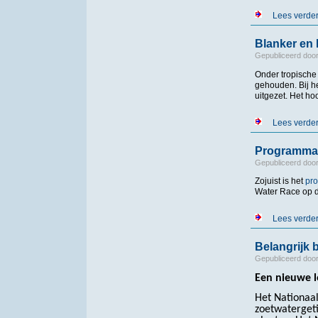
Lees verde
Blanker en
Gepubliceerd doo
Onder tropisch
gehouden. Bij 
uitgezet. Het h
Lees verde
Programma
Gepubliceerd doo
Zojuist is het
pr
Water Race op d
Lees verde
Belangrijk
Gepubliceerd doo
Een nieuwe l
Het Nationaal
zoetwatergeti