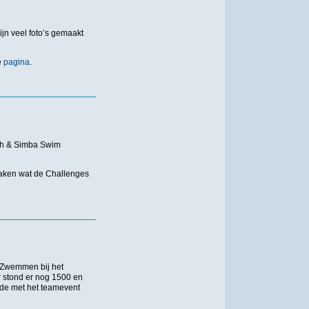
jn veel foto’s gemaakt
e
pagina
.
ch & Simba Swim
aken wat de Challenges
Zwemmen bij het
 stond er nog 1500 en
gde met het teamevent