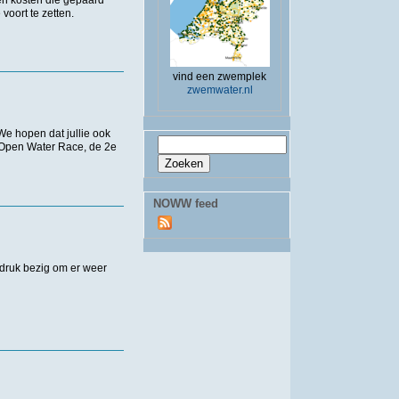
oort te zetten.
vind een zwemplek
zwemwater.nl
e hopen dat jullie ook
Zoekveld
Zoeken
 Open Water Race, de 2e
NOWW feed
 druk bezig om er weer