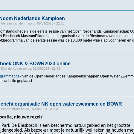
r
over 5000m voor Bram Loots en Serena Stel
 Noom Nederlands Kampioen
r
Gertjan van den...
op
vr, 08/09/2023 - 22:15
e omstandigheden is de eerste sessie van het Open Nederlands Kampioenschap
het Biesbosch MuseumEiland had de organisatie van de Biesboschzwemmers een 
oofdprogramma van de eerste sessie was de 10.000 meter vrije slag voor heren en 
r
over Blanker en Noom Nederlands Kampioen
boek ONK & BOWR2023 online
r
Dirk de Kooter
op
do, 07/09/2023 - 21:23
ogrammaboek
van de Open Nederlandse Kampioenschappen Open Water Zwemme
e website geplaatst.
r
over Programmaboek ONK & BOWR2023 online
 bericht organisatie NK open water zwemmen en BOWR
r
richard broer
op
do, 07/09/2023 - 00:38
ocatie, nieuwe regels!
 Park De Biesbosch is een beschermd natuurgebied en het grootste
jdengebied. Als bezoeker moet je natuurlijk wel rekening houden me