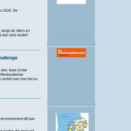
.
us 2026. De
 langs de otters en
 dan snel verder!
hallenge
én, twee of vier
De Werkendamse
vertelt over hoe het nu
ge
et evenement dit jaar
en kosten die gepaard