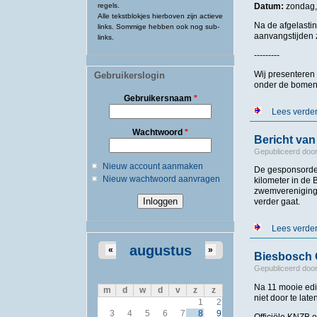
regels.
Datum:
zondag,
Alle tekstblokjes hierboven zijn actieve
Na de afgelasti
links. Sommige hebben ook nog sub-
aanvangstijden 
links.
---------
Wij presenteren 
Gebruikerslogin
onder de bomen.
Gebruikersnaam
*
Lees verde
Wachtwoord
*
Bericht va
Gepubliceerd doo
Nieuw account aanmaken
De gesponsorde
Nieuw wachtwoord aanvragen
kilometer in de
zwemvereniging 
verder gaat.
Lees verde
augustus
«
»
Biesbosch 
Gepubliceerd doo
Na 11 mooie edi
m
d
w
d
v
z
z
niet door te late
1
2
3
4
5
6
7
8
9
Officiële KNZB 