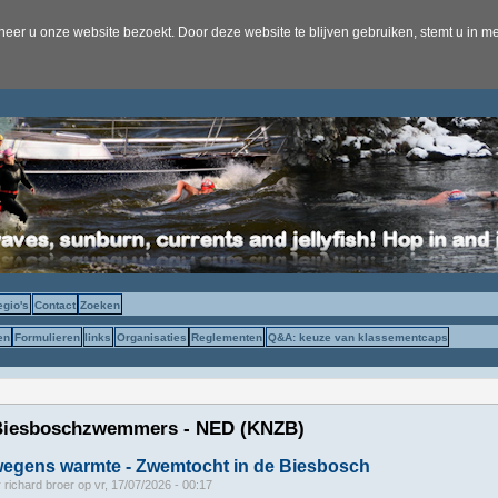
er u onze website bezoekt. Door deze website te blijven gebruiken, stemt u in me
egio's
Contact
Zoeken
en
Formulieren
links
Organisaties
Reglementen
Q&A: keuze van klassementcaps
 Biesboschzwemmers - NED (KNZB)
 wegens warmte - Zwemtocht in de Biesbosch
r
richard broer
op
vr, 17/07/2026 - 00:17