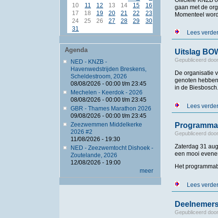
10
11
12
13
14
15
16
gaan met de org
17
18
19
20
21
22
23
Momenteel wordt
24
25
26
27
28
29
30
31
Lees verde
Agenda
Uitslag B
Gepubliceerd doo
NED - KNZB -
Havenwedstrijden Breskens,
De organisatie 
Scheldestroom, 2026
genoten hebben 
08/08/2026 -
00:00
t/m
23:45
in de Biesbosch
Mechelen - Keerdok - 2026
08/08/2026 -
00:00
t/m
23:45
Lees verde
GBR - Thames Marathon 2026
09/08/2026 -
00:00
t/m
23:45
Programm
Zeezwemmen Middelkerke
2026 #2
Gepubliceerd doo
11/08/2026 - 19:30
Zaterdag 31 aug
NED - Zeezwemtocht Dishoek -
een mooi evene
Zoutelande, 2026
12/08/2026 - 19:00
Het programmab
meer
Lees verde
Deelnemers
Gepubliceerd doo