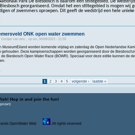
Nationaal Park De Biesbosch is daarom een stiltegebied. De wedstrijd
Biesbosch georganiseerd. Omdat het een stiltegebied is mogen wij 
digen of zwemmers oproepen. Dit geeft de wedstrijd een hele unieke
r
over Belangrijk bericht organisatie NK open water zwemmen en BOWR
emersveld ONK open water zwemmen
r
Gertjan van den...
op
wo, 06/09/2023 - 21:55
sch MuseumEiland worden komende vrijdag en zaterdag de Open Nederlandse K
gehouden. Deze kampioenschappen worden georganiseerd door de Biesboschz
an de Biesbosch Open Water Race (BOWR). Speciaal voor deze editie kunnen de 
gen.
r
over Mooi deelnemersveld ONK open water zwemmen
1
2
3
4
5
volgende ›
laatste »
ish! Hop in and join the fun!
estart)
derlands OpenWater Web
, All rights reserved.