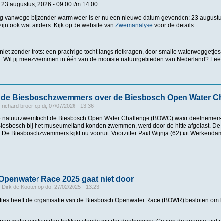
 23 augustus, 2026 -
09:00
t/m
14:00
ng vanwege bijzonder warm weer is er nu een nieuwe datum gevonden: 23 august
zijn ook wat anders. Kijk op de website van
Zwemanalyse
voor de details.
niet zonder trots: een prachtige tocht langs rietkragen, door smalle waterweggetjes,
 Wil jij meezwemmen in één van de mooiste natuurgebieden van Nederland? Lees
r
over Verplaatst wegens warmte - Zwemtocht in de Biesbosch
n de Biesboschzwemmers over de Biesbosch Open Water C
r
richard broer
op
di, 07/07/2026 - 13:36
 natuurzwemtocht de Biesbosch Open Water Challenge (BOWC) waar deelnemers é
 Biesbosch bij het museumeiland konden zwemmen, werd door de hitte afgelast. 
De Biesboschzwemmers kijkt nu vooruit. Voorzitter Paul Wijnja (62) uit Werkendam 
r
over Bericht van de Biesboschzwemmers over de Biesbosch Open Water Challen
Openwater Race 2025 gaat niet door
r
Dirk de Kooter
op
do, 27/02/2025 - 13:23
ties heeft de organisatie van de Biesbosch Openwater Race (BOWR) besloten om h
n
open water wedstrijden trekken steeds minder deelnemers. Gezien de energie, tijd 