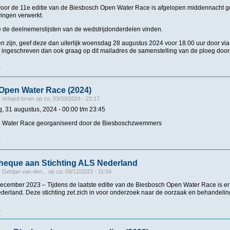
 voor de 11e editie van de Biesbosch Open Water Race is afgelopen middennacht 
jvingen verwerkt.
e de deelnemerslijsten van de wedstrijdonderdelen vinden.
n zijn, geef deze dan uiterlijk woensdag 28 augustus 2024 voor 18.00 uur door vi
is ingeschreven dan ook graag op dit mailadres de samenstelling van de ploeg doo
r
over Deelnemerslijsten BOWR2024
Open Water Race (2024)
r
richard broer
op
zo, 03/03/2024 - 23:17
g, 31 augustus, 2024 -
00:00
t/m
23:45
 Water Race georganiseerd door de Biesboschzwemmers
r
over Biesbosch Open Water Race (2024)
cheque aan Stichting ALS Nederland
r
Gertjan van den...
op
za, 09/12/2023 - 11:04
cember 2023 – Tijdens de laatste editie van de Biesbosch Open Water Race is er
derland. Deze stichting zet zich in voor onderzoek naar de oorzaak en behandelin
r
over Uitreiking cheque aan Stichting ALS Nederland