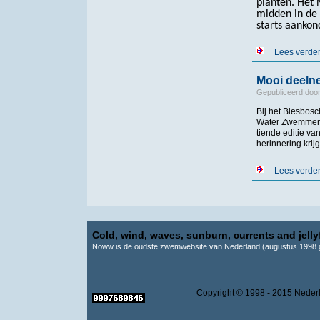
planten. Het 
midden in de 
starts aankon
Lees verde
Mooi deeln
Gepubliceerd doo
Bij het Biesbo
Water Zwemmen 
tiende editie v
herinnering krij
Lees verde
Pagina's
Cold, wind, waves, sunburn, currents and jellyf
Noww is de oudste zwemwebsite van Nederland (augustus 1998 g
Copyright © 1998 - 2015 Ne