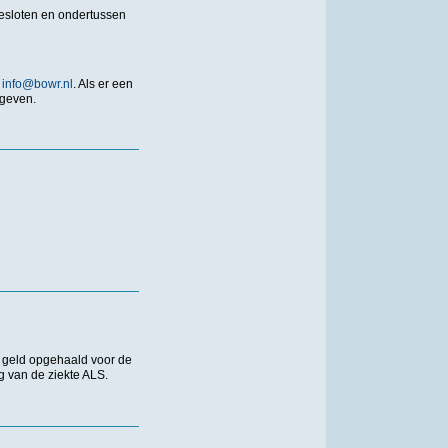
gesloten en ondertussen
a
info@bowr.nl
. Als er een
rgeven.
 geld opgehaald voor de
g van de ziekte ALS.