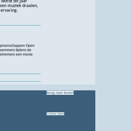
 wordt dit jaar
geen muziek draaien,
 ervaring.
ampioenschappen Open
wemmers tijdens de
deelnemers een mooie
terug
naar
boven
Cookies
beleid