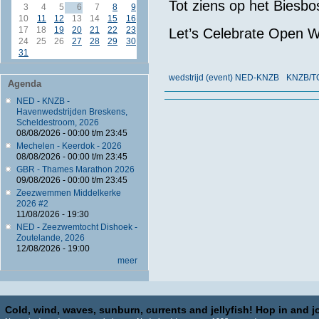
Tot ziens op het Biesb
3
4
5
6
7
8
9
10
11
12
13
14
15
16
17
18
19
20
21
22
23
Let’s Celebrate Open 
24
25
26
27
28
29
30
31
wedstrijd (event) NED-KNZB
KNZB/T
Agenda
NED - KNZB -
Havenwedstrijden Breskens,
Scheldestroom, 2026
08/08/2026 -
00:00
t/m
23:45
Mechelen - Keerdok - 2026
08/08/2026 -
00:00
t/m
23:45
GBR - Thames Marathon 2026
09/08/2026 -
00:00
t/m
23:45
Zeezwemmen Middelkerke
2026 #2
11/08/2026 - 19:30
NED - Zeezwemtocht Dishoek -
Zoutelande, 2026
12/08/2026 - 19:00
meer
Cold, wind, waves, sunburn, currents and jellyfish! Hop in and jo