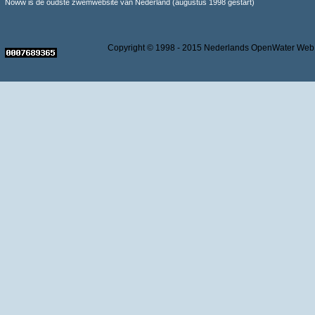
Noww is de oudste zwemwebsite van Nederland (augustus 1998 gestart)
Copyright © 1998 - 2015 Nederlands OpenWater