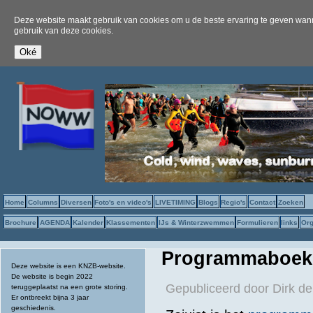
Deze website maakt gebruik van cookies om u de beste ervaring te geven wanne
gebruik van deze cookies.
Home
Columns
Diversen
Foto's en video's
LIVETIMING
Blogs
Regio's
Contact
Zoeken
Brochure
AGENDA
Kalender
Klassementen
IJs & Winterzwemmen
Formulieren
links
Org
Programmaboek
Deze website is een KNZB-website.
De website is begin 2022
Gepubliceerd door
Dirk de
teruggeplaatst na een grote storing.
Er ontbreekt bijna 3 jaar
geschiedenis.