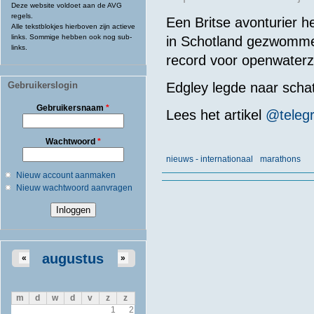
Deze website voldoet aan de AVG
regels.
Een Britse avonturier 
Alle tekstblokjes hierboven zijn actieve
links. Sommige hebben ook nog sub-
in Schotland gezwomme
links.
record voor openwater
Gebruikerslogin
Edgley
legde
naar
schat
Gebruikersnaam
*
Lees het artikel
@telegr
Wachtwoord
*
nieuws - internationaal
marathons
Nieuw account aanmaken
Nieuw wachtwoord aanvragen
augustus
«
»
m
d
w
d
v
z
z
1
2