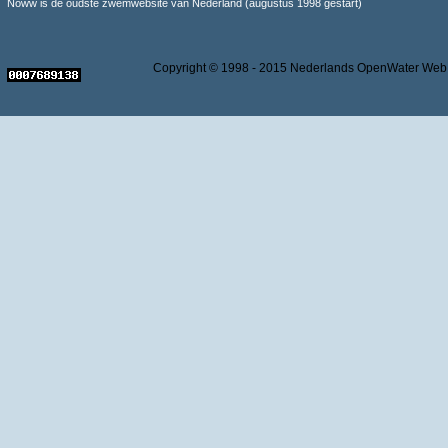
Noww is de oudste zwemwebsite van Nederland (augustus 1998 gestart)
Copyright © 1998 - 2015 Nederlands OpenWater