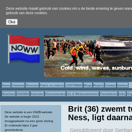
Deze website maakt gebruik van cookies om u de beste ervaring te geven wanne
gebruik van deze cookies.
Home
Columns
Diversen
Foto's en video's
LIVETIMING
Blogs
Regio's
Contact
Zoeken
Brochure
AGENDA
Kalender
Klassementen
IJs & Winterzwemmen
Formulieren
links
Org
Brit (36) zwemt
Deze website is een KNZB-website.
Ness, ligt daarn
De website is begin 2022
teruggeplaatst na een grote storing.
Er ontbreekt bijna 3 jaar
Gepubliceerd door
Gertjan
geschiedenis.