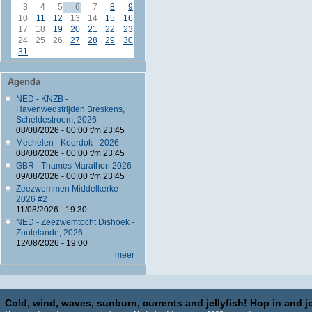
3
4
5
6
7
8
9
10
11
12
13
14
15
16
17
18
19
20
21
22
23
24
25
26
27
28
29
30
31
Agenda
NED - KNZB -
Havenwedstrijden Breskens,
Scheldestroom, 2026
08/08/2026 -
00:00
t/m
23:45
Mechelen - Keerdok - 2026
08/08/2026 -
00:00
t/m
23:45
GBR - Thames Marathon 2026
09/08/2026 -
00:00
t/m
23:45
Zeezwemmen Middelkerke
2026 #2
11/08/2026 - 19:30
NED - Zeezwemtocht Dishoek -
Zoutelande, 2026
12/08/2026 - 19:00
meer
Cold, wind, waves, sunburn, currents and jellyfish! Hop in and jo