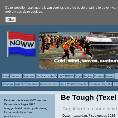
Deze website maakt gebruik van cookies om u de beste ervaring te geven wanne
gebruik van deze cookies.
Home
Columns
Diversen
Foto's en video's
LIVETIMING
Blogs
Regio's
Contact
Zoeken
Brochure
AGENDA
Kalender
Klassementen
IJs & Winterzwemmen
Formulieren
links
Org
Be Tough (Texel 
Deze website is een KNZB-website.
De website is begin 2022
Gepubliceerd door
richard
teruggeplaatst na een grote storing.
Er ontbreekt bijna 3 jaar
Datum:
zaterdag, 7 september, 2024 -
geschiedenis.