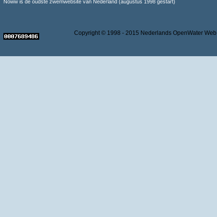
Noww is de oudste zwemwebsite van Nederland (augustus 1998 gestart)
Copyright © 1998 - 2015 Nederlands OpenWater