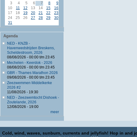
3
4
5
6
7
8
9
10
11
12
13
14
15
16
17
18
19
20
21
22
23
24
25
26
27
28
29
30
31
Agenda
NED - KNZB -
Havenwedstrijden Breskens,
Scheldestroom, 2026
08/08/2026 -
00:00
t/m
23:45
Mechelen - Keerdok - 2026
08/08/2026 -
00:00
t/m
23:45
GBR - Thames Marathon 2026
09/08/2026 -
00:00
t/m
23:45
Zeezwemmen Middelkerke
2026 #2
11/08/2026 - 19:30
NED - Zeezwemtocht Dishoek -
Zoutelande, 2026
12/08/2026 - 19:00
meer
Cold, wind, waves, sunburn, currents and jellyfish! Hop in and jo