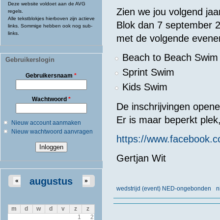
Deze website voldoet aan de AVG
Zien we jou volgend ja
regels.
Alle tekstblokjes hierboven zijn actieve
Blok dan 7 september 20
links. Sommige hebben ook nog sub-
links.
met de volgende evene
Beach to Beach Swim 
Gebruikerslogin
Sprint Swim
Gebruikersnaam
*
Kids Swim
Wachtwoord
*
De inschrijvingen open
Er is maar beperkt plek,
Nieuw account aanmaken
Nieuw wachtwoord aanvragen
https://www.facebook.c
Gertjan Wit
augustus
«
»
wedstrijd (event) NED-ongebonden
n
m
d
w
d
v
z
z
1
2