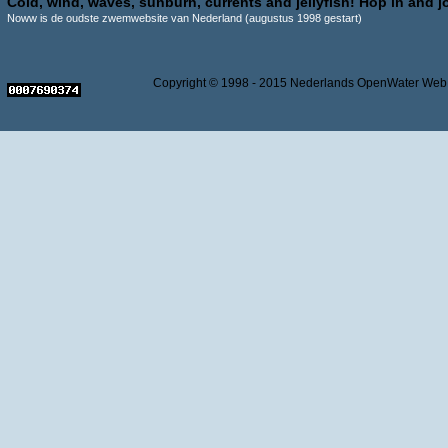
Cold, wind, waves, sunburn, currents and jellyfish! Hop in and jo
Noww is de oudste zwemwebsite van Nederland (augustus 1998 gestart)
Copyright © 1998 - 2015 Nederlands OpenWater