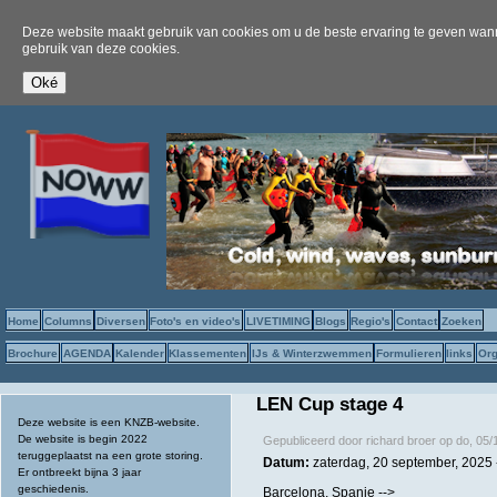
Deze website maakt gebruik van cookies om u de beste ervaring te geven wanne
gebruik van deze cookies.
Home
Columns
Diversen
Foto's en video's
LIVETIMING
Blogs
Regio's
Contact
Zoeken
Brochure
AGENDA
Kalender
Klassementen
IJs & Winterzwemmen
Formulieren
links
Org
LEN Cup stage 4
Deze website is een KNZB-website.
De website is begin 2022
Gepubliceerd door
richard broer
op
do, 05/
teruggeplaatst na een grote storing.
Datum:
zaterdag, 20 september, 2025
Er ontbreekt bijna 3 jaar
geschiedenis.
Barcelona, Spanje -->