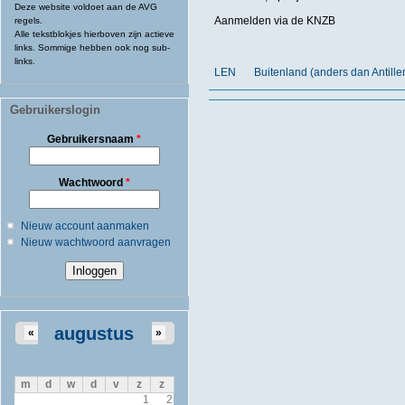
Deze website voldoet aan de AVG
Aanmelden via de KNZB
regels.
Alle tekstblokjes hierboven zijn actieve
links. Sommige hebben ook nog sub-
links.
LEN
Buitenland (anders dan Antill
Gebruikerslogin
Gebruikersnaam
*
Wachtwoord
*
Nieuw account aanmaken
Nieuw wachtwoord aanvragen
augustus
«
»
m
d
w
d
v
z
z
1
2