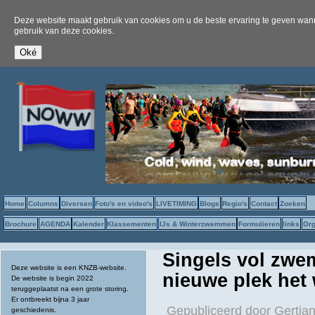
Deze website maakt gebruik van cookies om u de beste ervaring te geven wanne
gebruik van deze cookies.
Home
Columns
Diversen
Foto's en video's
LIVETIMING
Blogs
Regio's
Contact
Zoeken
Brochure
AGENDA
Kalender
Klassementen
IJs & Winterzwemmen
Formulieren
links
Org
Singels vol zwe
Deze website is een KNZB-website.
nieuwe plek het 
De website is begin 2022
teruggeplaatst na een grote storing.
Er ontbreekt bijna 3 jaar
Gepubliceerd door
Gertjan
geschiedenis.