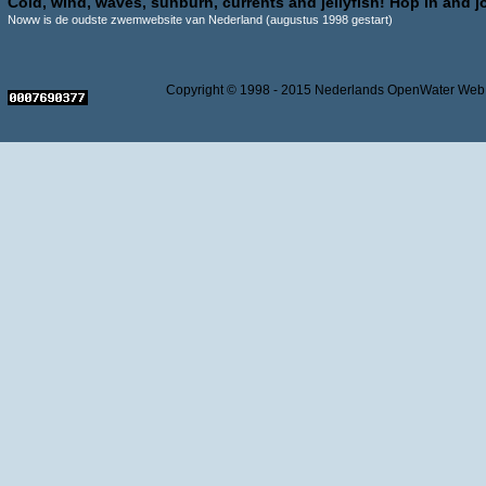
Cold, wind, waves, sunburn, currents and jellyfish! Hop in and jo
Noww is de oudste zwemwebsite van Nederland (augustus 1998 gestart)
Copyright © 1998 - 2015 Nederlands OpenWater