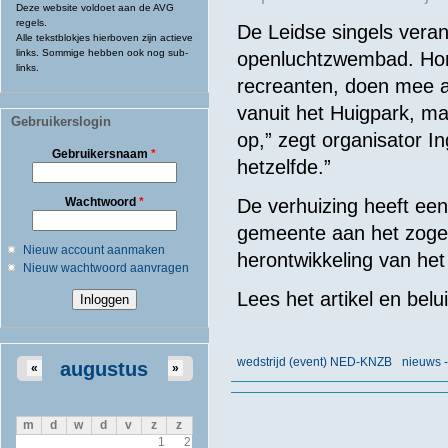
Deze website voldoet aan de AVG
regels.
De Leidse singels vera
Alle tekstblokjes hierboven zijn actieve
links. Sommige hebben ook nog sub-
openluchtzwembad
. Ho
links.
recreanten, doen mee aa
vanuit het Huigpark, m
Gebruikerslogin
op,” zegt organisator I
Gebruikersnaam
*
hetzelfde.”
Wachtwoord
*
De verhuizing heeft een
gemeente aan het zogeh
Nieuw account aanmaken
herontwikkeling van he
Nieuw wachtwoord aanvragen
Lees het artikel en belu
wedstrijd (event) NED-KNZB
nieuws 
augustus
«
»
m
d
w
d
v
z
z
1
2