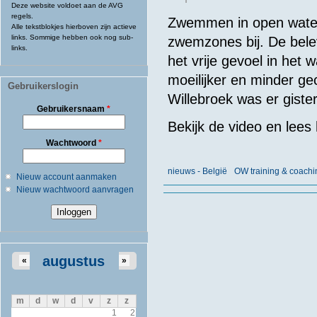
Deze website voldoet aan de AVG
regels.
Zwemmen in open water
Alle tekstblokjes hierboven zijn actieve
links. Sommige hebben ook nog sub-
zwemzones bij. De bele
links.
het vrije gevoel in het 
moeilijker en minder g
Gebruikerslogin
Willebroek was er gist
Gebruikersnaam
*
Bekijk de video en lees 
Wachtwoord
*
nieuws - België
OW training & coachi
Nieuw account aanmaken
Nieuw wachtwoord aanvragen
augustus
«
»
m
d
w
d
v
z
z
1
2