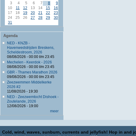
3
4
5
6
7
8
9
10
11
12
13
14
15
16
17
18
19
20
21
22
23
24
25
26
27
28
29
30
31
Agenda
NED - KNZB -
Havenwedstrijden Breskens,
Scheldestroom, 2026
08/08/2026 -
00:00
t/m
23:45
Mechelen - Keerdok - 2026
08/08/2026 -
00:00
t/m
23:45
GBR - Thames Marathon 2026
09/08/2026 -
00:00
t/m
23:45
Zeezwemmen Middelkerke
2026 #2
11/08/2026 - 19:30
NED - Zeezwemtocht Dishoek -
Zoutelande, 2026
12/08/2026 - 19:00
meer
Cold, wind, waves, sunburn, currents and jellyfish! Hop in and jo