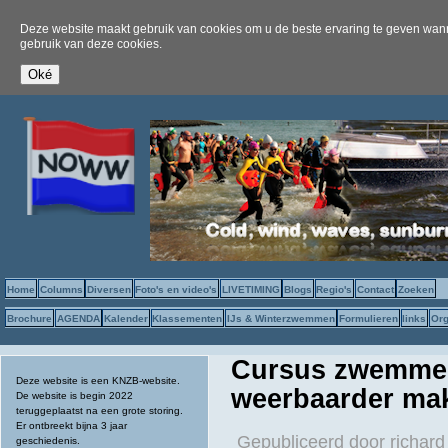
Deze website maakt gebruik van cookies om u de beste ervaring te geven wanne
gebruik van deze cookies.
Home
Columns
Diversen
Foto's en video's
LIVETIMING
Blogs
Regio's
Contact
Zoeken
Brochure
AGENDA
Kalender
Klassementen
IJs & Winterzwemmen
Formulieren
links
Org
Cursus zwemmen
Deze website is een KNZB-website.
weerbaarder ma
De website is begin 2022
teruggeplaatst na een grote storing.
Er ontbreekt bijna 3 jaar
Gepubliceerd door
richard
geschiedenis.