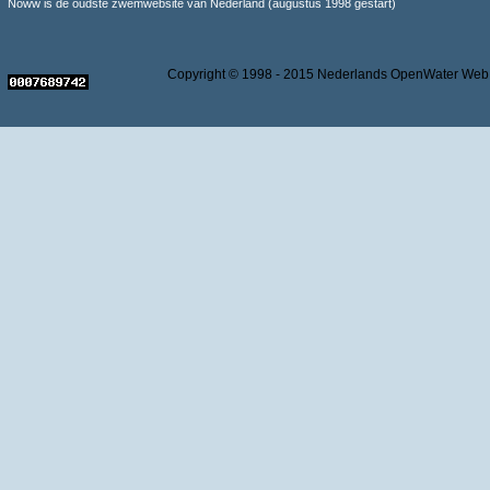
Noww is de oudste zwemwebsite van Nederland (augustus 1998 gestart)
Copyright © 1998 - 2015 Nederlands OpenWater