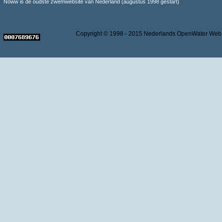
Noww is de oudste zwemwebsite van Nederland (augustus 1998 gestart)
Copyright © 1998 - 2015 Nederlands OpenWater