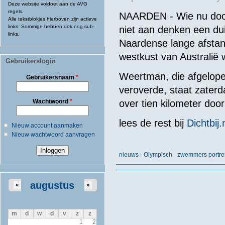
Deze website voldoet aan de AVG
regels.
NAARDEN - Wie nu door 
Alle tekstblokjes hierboven zijn actieve
links. Sommige hebben ook nog sub-
niet aan denken een dui
links.
Naardense lange afsta
westkust van Australië 
Gebruikerslogin
Weertman, die afgelopen
Gebruikersnaam
*
veroverde, staat zaterd
Wachtwoord
*
over tien kilometer doo
lees de rest bij
Dichtbij.
Nieuw account aanmaken
Nieuw wachtwoord aanvragen
nieuws - Olympisch
zwemmers portre
augustus
«
»
m
d
w
d
v
z
z
1
2