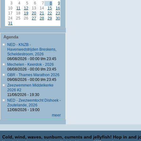
3
4
5
6
7
8
9
10
11
12
13
14
15
16
17
18
19
20
21
22
23
24
25
26
27
28
29
30
31
Agenda
NED - KNZB -
Havenwedstrijden Breskens,
Scheldestroom, 2026
08/08/2026 -
00:00
t/m
23:45
Mechelen - Keerdok - 2026
08/08/2026 -
00:00
t/m
23:45
GBR - Thames Marathon 2026
09/08/2026 -
00:00
t/m
23:45
Zeezwemmen Middelkerke
2026 #2
11/08/2026 - 19:30
NED - Zeezwemtocht Dishoek -
Zoutelande, 2026
12/08/2026 - 19:00
meer
Cold, wind, waves, sunburn, currents and jellyfish! Hop in and jo