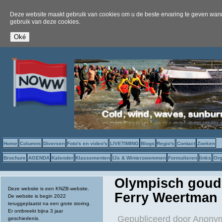
Deze website maakt gebruik van cookies om u de beste ervaring te geven wanne
gebruik van deze cookies.
Home
Columns
Diversen
Foto's en video's
LIVETIMING
Blogs
Regio's
Contact
Zoeken
Brochure
AGENDA
Kalender
Klassementen
IJs & Winterzwemmen
Formulieren
links
Org
Olympisch goud 
Deze website is een KNZB-website.
Ferry Weertman
De website is begin 2022
teruggeplaatst na een grote storing.
Er ontbreekt bijna 3 jaar
Gepubliceerd door
Anonym
geschiedenis.