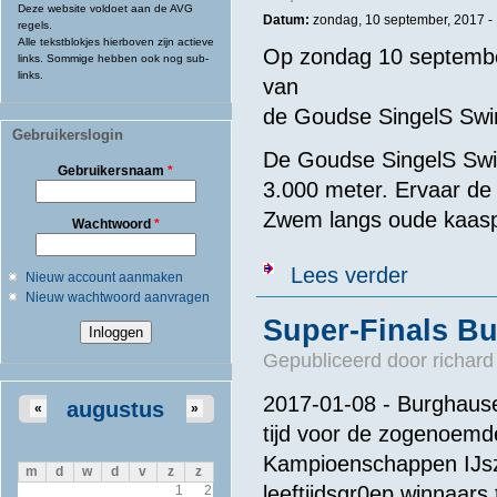
Deze website voldoet aan de AVG
Datum:
zondag, 10 september, 2017 -
regels.
Alle tekstblokjes hierboven zijn actieve
Op zondag 10 septembe
links. Sommige hebben ook nog sub-
links.
van
de Goudse SingelS S
Gebruikerslogin
De Goudse SingelS Swi
Gebruikersnaam
*
3.000 meter. Ervaar de 
Zwem langs oude kaas
Wachtwoord
*
over Go SSSw
Lees verder
Nieuw account aanmaken
Nieuw wachtwoord aanvragen
Super-Finals B
Gepubliceerd door
richard
2017-01-08 - Burghause
augustus
«
»
tijd voor de zogenoemd
Kampioenschappen IJs
m
d
w
d
v
z
z
leeftijdsgr0ep winnaars
1
2