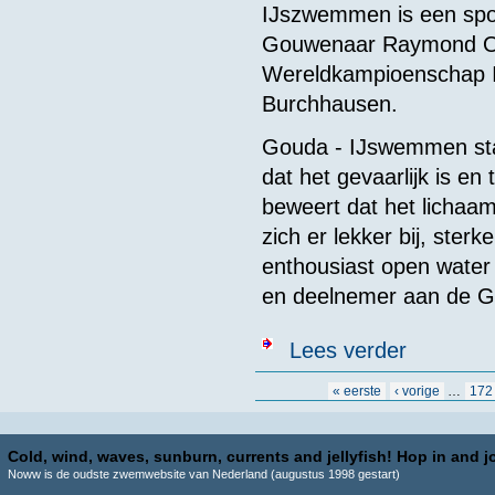
IJszwemmen is een spor
Gouwenaar Raymond Oos
Wereldkampioenschap I
Burchhausen.
Gouda - IJswemmen staa
dat het gevaarlijk is e
beweert dat het lichaam
zich er lekker bij, sterk
enthousiast open wate
en deelnemer aan de G
over IJszwemm
Lees verder
Pagina's
« eerste
‹ vorige
…
172
Cold, wind, waves, sunburn, currents and jellyfish! Hop in and jo
Noww is de oudste zwemwebsite van Nederland (augustus 1998 gestart)