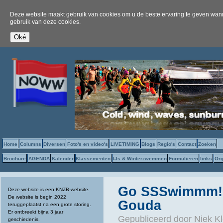
Deze website maakt gebruik van cookies om u de beste ervaring te geven wanne
gebruik van deze cookies.
Home
Columns
Diversen
Foto's en video's
LIVETIMING
Blogs
Regio's
Contact
Zoeken
Brochure
AGENDA
Kalender
Klassementen
IJs & Winterzwemmen
Formulieren
links
Org
Go SSSwimmm! 
Deze website is een KNZB-website.
De website is begin 2022
Gouda
teruggeplaatst na een grote storing.
Er ontbreekt bijna 3 jaar
Gepubliceerd door
Niek Kl
geschiedenis.