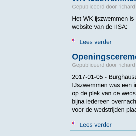
Gepubliceerd door
richard
Het WK ijszwemmen is l
website van de IISA:
over WK IJszw
Lees verder
Openingscerem
Gepubliceerd door
richard
2017-01-05 - Burghaus
IJszwemmen was een in
op de plek van de wedst
bijna iedereen overnac
voor de wedstrijden plaa
over Opening
Lees verder