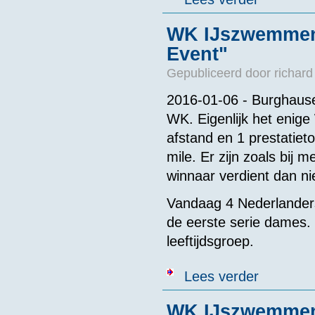
WK IJszwemmen 1
Event"
Gepubliceerd door
richard
2016-01-06 - Burghaus
WK. Eigenlijk het eni
afstand en 1 prestatieto
mile. Er zijn zoals bij
winnaar verdient dan ni
Vandaag 4 Nederlanders 
de eerste serie dames. 
leeftijdsgroep.
over WK IJszwe
Lees verder
WK IJszwemmen 