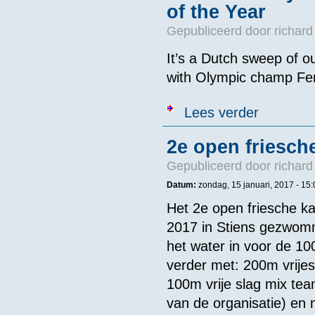
of the Year
Gepubliceerd door
richard
It’s a Dutch sweep of
with Olympic champ Fe
over 2016 Swa
Lees verder
2e open friesc
Gepubliceerd door
richard
Datum:
zondag, 15 januari, 2017 - 15:
Het 2e open friesche 
2017 in Stiens gezwom
het water in voor de 1
verder met: 200m vrije
100m vrije slag mix tea
van de organisatie) en m