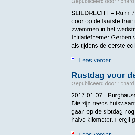
Gepubliceerd door
richard
SLIEDRECHT – Ruim 70 
door op de laatste tra
zwemmen in het wedstr
Initiatiefnemer Gerben 
als tijdens de eerste edi
over 100x100m
Lees verder
Rustdag voor d
Gepubliceerd door
richard
2017-01-07 - Burghaus
Die zijn reeds huiswaa
gaan op de slotdag no
halve kilometer. Fergil 
over Rustdag 
Lees verder