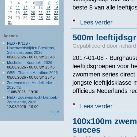
3
4
5
6
7
8
9
beste 8 van alle leefti
10
11
12
13
14
15
16
17
18
19
20
21
22
23
24
25
26
27
28
29
30
over Super-Fi
Lees verder
31
500m leeftijdsg
Agenda
NED - KNZB -
Gepubliceerd door
richard
Havenwedstrijden Breskens,
Scheldestroom, 2026
2017-01-08 - Burghaus
08/08/2026 -
00:00
t/m
23:45
Mechelen - Keerdok - 2026
leeftijdsgroepen voor h
08/08/2026 -
00:00
t/m
23:45
GBR - Thames Marathon 2026
zwommen series direct a
09/08/2026 -
00:00
t/m
23:45
jongste leeftijdsklass
Zeezwemmen Middelkerke
2026 #2
officieus Nederlands re
11/08/2026 - 19:30
NED - Zeezwemtocht Dishoek -
Zoutelande, 2026
over 500m lee
Lees verder
12/08/2026 - 19:00
meer
100x100m zwemm
succes