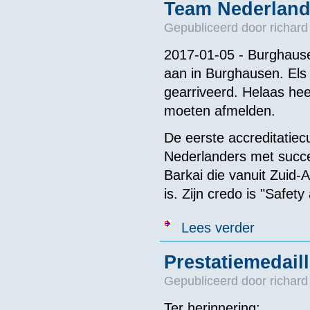
Team Nederland
Gepubliceerd door
richard
2017-01-05 - Burghaus
aan in Burghausen. Els
gearriveerd. Helaas he
moeten afmelden.
De eerste accreditatie
Nederlanders met succ
Barkai die vanuit Zuid-
is. Zijn credo is "Safety
over Team Ned
Lees verder
Prestatiemedai
Gepubliceerd door
richard
Ter herinnering: