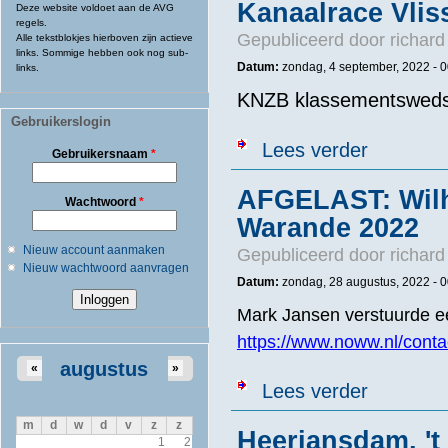
Kanaalrace Vlis
Deze website voldoet aan de AVG
regels.
Gepubliceerd door
richard
Alle tekstblokjes hierboven zijn actieve
links. Sommige hebben ook nog sub-
Datum:
zondag, 4 september, 2022 -
0
links.
KNZB klassementswedst
Gebruikerslogin
over Kanaalra
Lees verder
Gebruikersnaam
*
AFGELAST: Wilh
Wachtwoord
*
Warande 2022
Nieuw account aanmaken
Gepubliceerd door
richard
Nieuw wachtwoord aanvragen
Datum:
zondag, 28 augustus, 2022 -
0
Mark Jansen verstuurde ee
https://www.noww.nl/conta
augustus
«
»
over AFGELAST
Lees verder
m
d
w
d
v
z
z
Heerjansdam, 't
1
2