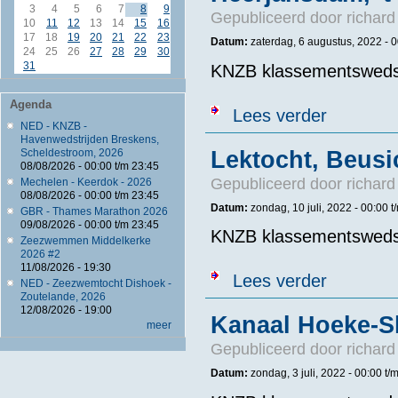
3
4
5
6
7
8
9
Gepubliceerd door
richard
10
11
12
13
14
15
16
17
18
19
20
21
22
23
Datum:
zaterdag, 6 augustus, 2022 -
0
24
25
26
27
28
29
30
31
KNZB klassementswedst
Agenda
over Heerjansd
Lees verder
NED - KNZB -
Havenwedstrijden Breskens,
Lektocht, Beus
Scheldestroom, 2026
08/08/2026 -
00:00
t/m
23:45
Gepubliceerd door
richard
Mechelen - Keerdok - 2026
08/08/2026 -
00:00
t/m
23:45
Datum:
zondag, 10 juli, 2022 -
00:00
t
GBR - Thames Marathon 2026
09/08/2026 -
00:00
t/m
23:45
KNZB klassementswedst
Zeezwemmen Middelkerke
2026 #2
11/08/2026 - 19:30
over Lektocht
Lees verder
NED - Zeezwemtocht Dishoek -
Zoutelande, 2026
12/08/2026 - 19:00
Kanaal Hoeke-Sl
meer
Gepubliceerd door
richard
Datum:
zondag, 3 juli, 2022 -
00:00
t/