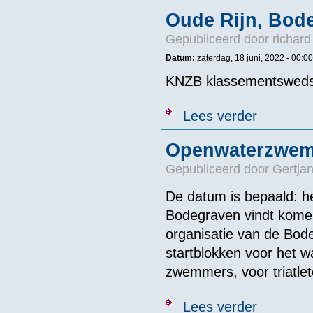
Oude Rijn, Bod
Gepubliceerd door
richard
Datum:
zaterdag, 18 juni, 2022 -
00:00
KNZB klassementswedst
over Oude Rij
Lees verder
Openwaterzwemm
Gepubliceerd door
Gertjan
De datum is bepaald: h
Bodegraven vindt komen
organisatie van de Bod
startblokken voor het w
zwemmers, voor triatle
over Openwate
Lees verder