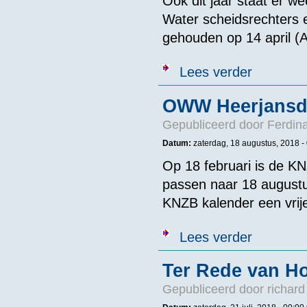
Ook dit jaar staat er 
Water scheidsrechters 
gehouden op 14 april (
over Apllicat
Lees verder
OWW Heerjans
Gepubliceerd door
Ferdin
Datum:
zaterdag, 18 augustus, 2018 -
Op 18 februari is de K
passen naar 18 augustu
KNZB kalender een vrije
over OWW He
Lees verder
Ter Rede van Ho
Gepubliceerd door
richard