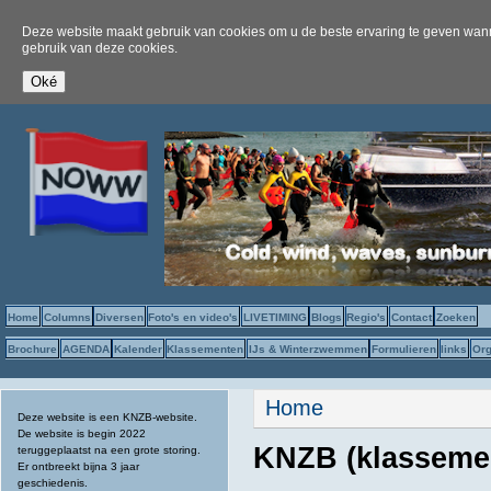
Deze website maakt gebruik van cookies om u de beste ervaring te geven wanne
gebruik van deze cookies.
Home
Columns
Diversen
Foto's en video's
LIVETIMING
Blogs
Regio's
Contact
Zoeken
Brochure
AGENDA
Kalender
Klassementen
IJs & Winterzwemmen
Formulieren
links
Org
U bent hier
Home
Deze website is een KNZB-website.
De website is begin 2022
KNZB (klassemen
teruggeplaatst na een grote storing.
Er ontbreekt bijna 3 jaar
geschiedenis.