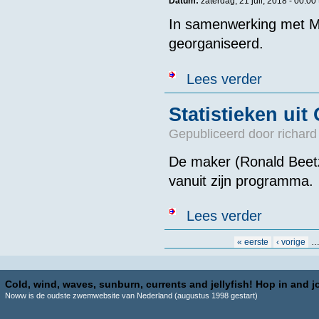
Datum:
zaterdag, 21 juli, 2018 - 00:00
In samenwerking met 
georganiseerd.
over Ter Rede
Lees verder
Statistieken ui
Gepubliceerd door
richard
De maker (Ronald Beetz
vanuit zijn programma.
over Statistie
Lees verder
Pagina's
« eerste
‹ vorige
Cold, wind, waves, sunburn, currents and jellyfish! Hop in and jo
Noww is de oudste zwemwebsite van Nederland (augustus 1998 gestart)