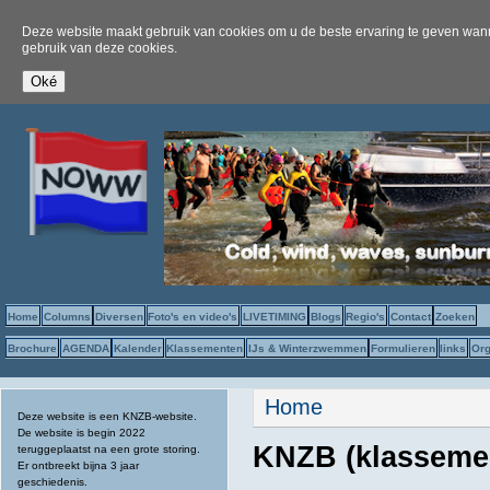
Deze website maakt gebruik van cookies om u de beste ervaring te geven wanne
gebruik van deze cookies.
Home
Columns
Diversen
Foto's en video's
LIVETIMING
Blogs
Regio's
Contact
Zoeken
Brochure
AGENDA
Kalender
Klassementen
IJs & Winterzwemmen
Formulieren
links
Org
U bent hier
Home
Deze website is een KNZB-website.
De website is begin 2022
KNZB (klassemen
teruggeplaatst na een grote storing.
Er ontbreekt bijna 3 jaar
geschiedenis.