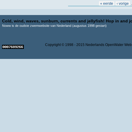
Pagina's
« eerste
‹ vorige
Cold, wind, waves, sunburn, currents and jellyfish! Hop in and jo
Noww is de oudste zwemwebsite van Nederland (augustus 1998 gestart)
Copyright © 1998 - 2015 Nederlands OpenWater