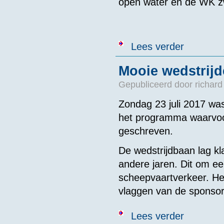
open water en de WK z
over Alternati
Lees verder
Mooie wedstrijd
Gepubliceerd door
richard
Zondag 23 juli 2017 wa
het programma waarvoo
geschreven.
De wedstrijdbaan lag k
andere jaren. Dit om ee
scheepvaartverkeer. He
vlaggen van de sponso
over Mooie we
Lees verder