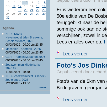
Gepubliceerd door
Tim va
3
4
5
6
7
8
9
10
11
12
13
14
15
16
Er is wederom een colu
17
18
19
20
21
22
23
24
25
26
27
28
29
30
50e editie van De Bosb
31
teruggeblikt naar de h
sommige ook aan de sta
Agenda
NED - KNZB -
verschijnen, zowel in d
Havenwedstrijden Breskens,
Lees er alles over op:
h
Scheldestroom, 2026
08/08/2026 -
00:00
t/m
23:45
Mechelen - Keerdok - 2026
over Extra co
08/08/2026 -
00:00
t/m
23:45
Lees verder
GBR - Thames Marathon 2026
09/08/2026 -
00:00
t/m
23:45
Foto's Jos Dink
Zeezwemmen Middelkerke
2026 #2
Gepubliceerd door
richard
11/08/2026 - 19:30
NED - Zeezwemtocht Dishoek -
Zoutelande, 2026
Foto's van de 5km van 
12/08/2026 - 19:00
Bodegraven, georganis
meer
over Foto's J
Lees verder