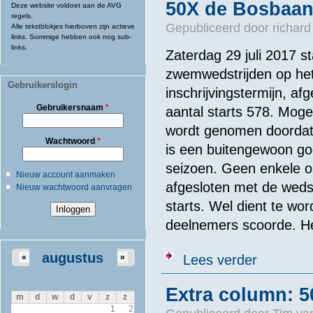
50X de Bosbaan 
Deze website voldoet aan de AVG
regels.
Gepubliceerd door
richard
Alle tekstblokjes hierboven zijn actieve
links. Sommige hebben ook nog sub-
links.
Zaterdag 29 juli 2017 
zwemwedstrijden op het
Gebruikerslogin
inschrijvingstermijn, af
Gebruikersnaam
*
aantal starts 578. Moge
wordt genomen doordat e
Wachtwoord
*
is een buitengewoon go
seizoen. Geen enkele or
Nieuw account aanmaken
afgesloten met de wedst
Nieuw wachtwoord aanvragen
starts. Wel dient te w
deelnemers scoorde. He
augustus
over 50X de B
«
»
Lees verder
Extra column: 5
m
d
w
d
v
z
z
1
2