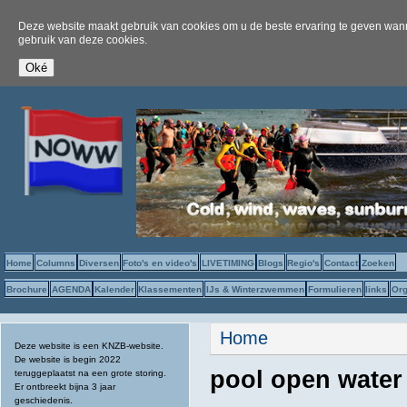
Deze website maakt gebruik van cookies om u de beste ervaring te geven wanne
gebruik van deze cookies.
Home
Columns
Diversen
Foto's en video's
LIVETIMING
Blogs
Regio's
Contact
Zoeken
Brochure
AGENDA
Kalender
Klassementen
IJs & Winterzwemmen
Formulieren
links
Org
U bent hier
Home
Deze website is een KNZB-website.
De website is begin 2022
pool open water
teruggeplaatst na een grote storing.
Er ontbreekt bijna 3 jaar
geschiedenis.