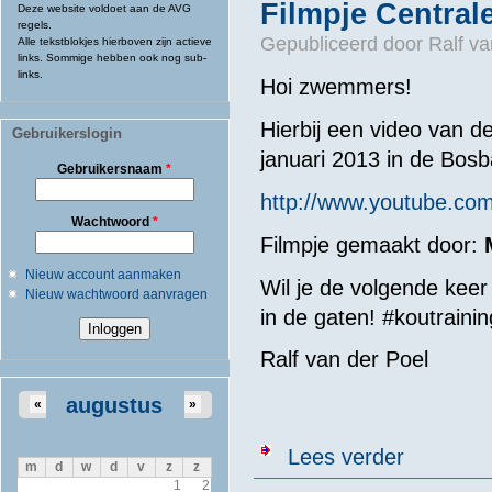
Filmpje Central
Deze website voldoet aan de AVG
regels.
Gepubliceerd door
Ralf va
Alle tekstblokjes hierboven zijn actieve
links. Sommige hebben ook nog sub-
links.
Hoi zwemmers!
Hierbij een video van d
Gebruikerslogin
januari 2013 in de Bo
Gebruikersnaam
*
http://www.youtube.c
Wachtwoord
*
Filmpje gemaakt door:
M
Nieuw account aanmaken
Wil je de volgende ke
Nieuw wachtwoord aanvragen
in de gaten! #koutrainin
Ralf van der Poel
augustus
«
»
over Filmpje C
Lees verder
m
d
w
d
v
z
z
1
2