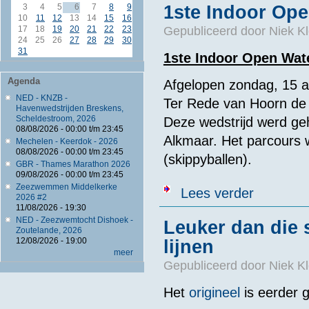
1ste Indoor Ope
3
4
5
6
7
8
9
10
11
12
13
14
15
16
Gepubliceerd door
Niek Kl
17
18
19
20
21
22
23
24
25
26
27
28
29
30
31
1ste Indoor Open Wate
Agenda
Afgelopen zondag, 15 ap
NED - KNZB -
Ter Rede van Hoorn de 
Havenwedstrijden Breskens,
Scheldestroom, 2026
Deze wedstrijd werd ge
08/08/2026 -
00:00
t/m
23:45
Alkmaar. Het parcours w
Mechelen - Keerdok - 2026
08/08/2026 -
00:00
t/m
23:45
(skippyballen).
GBR - Thames Marathon 2026
09/08/2026 -
00:00
t/m
23:45
Zeezwemmen Middelkerke
over 1ste Indo
Lees verder
2026 #2
11/08/2026 - 19:30
NED - Zeezwemtocht Dishoek -
Leuker dan die 
Zoutelande, 2026
12/08/2026 - 19:00
lijnen
meer
Gepubliceerd door
Niek Kl
Het
origineel
is eerder 