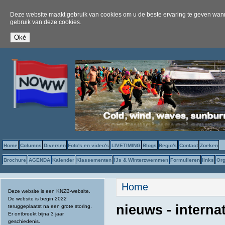
Deze website maakt gebruik van cookies om u de beste ervaring te geven wanne
gebruik van deze cookies.
Home
Columns
Diversen
Foto's en video's
LIVETIMING
Blogs
Regio's
Contact
Zoeken
Brochure
AGENDA
Kalender
Klassementen
IJs & Winterzwemmen
Formulieren
links
Org
U bent hier
Home
Deze website is een KNZB-website.
De website is begin 2022
nieuws - interna
teruggeplaatst na een grote storing.
Er ontbreekt bijna 3 jaar
geschiedenis.