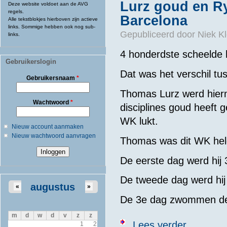
Lurz goud en R
Deze website voldoet aan de AVG
regels.
Barcelona
Alle tekstblokjes hierboven zijn actieve
links. Sommige hebben ook nog sub-
Gepubliceerd door
Niek Kl
links.
4 honderdste scheelde
Gebruikerslogin
Dat was het verschil tu
Gebruikersnaam
*
Thomas Lurz werd hierm
Wachtwoord
*
disciplines goud heeft 
WK lukt.
Nieuw account aanmaken
Nieuw wachtwoord aanvragen
Thomas was dit WK hel
De eerste dag werd hij 
De tweede dag werd hij
augustus
«
»
De 3e dag zwommen de
m
d
w
d
v
z
z
over Lurz gou
Lees verder
1
2