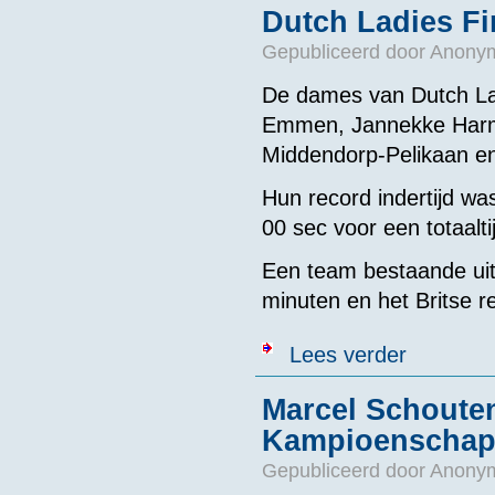
Dutch Ladies Fir
Gepubliceerd door
Anonym
De dames van Dutch Lad
Emmen, Jannekke Harm
Middendorp-Pelikaan en
Hun record indertijd wa
00 sec voor een totaalt
Een team bestaande uit
minuten en het Britse 
over Dutch Ladi
Lees verder
Marcel Schouten
Kampioenschap
Gepubliceerd door
Anonym