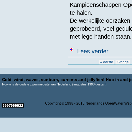
Kampioenschappen Ope
te halen.
De werkelijke oorzaken 
geprobeerd, veel gedul
met lege handen staan.
over De Europ
Lees verder
en om de LEN 
Pagina's
« eerste
‹ vorige
Cold, wind, waves, sunburn, currents and jellyfish! Hop in and jo
Noww is de oudste zwemwebsite van Nederland (augustus 1998 gestart)
Copyright © 1998 - 2015 Nederlands OpenWater