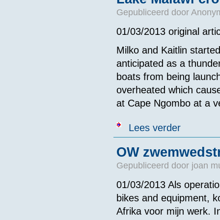
Gepubliceerd door
Anonym
01/03/2013 original arti
Milko and Kaitlin start
anticipated as a thunde
boats from being launch
overheated which caused
at Cape Ngombo at a ver
over Lake Mal
Lees verder
OW zwemwedstrij
Gepubliceerd door
joan m
01/03/2013 Als operat
bikes and equipment, ko
Afrika voor mijn werk. I