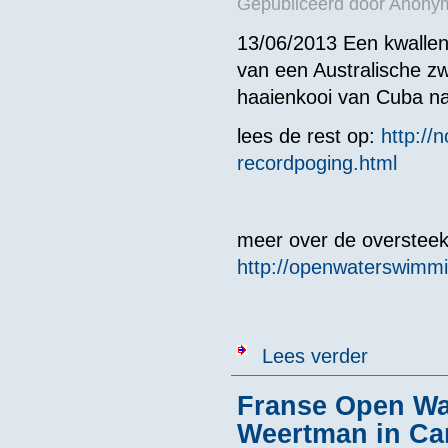
Gepubliceerd door
Anonym
13/06/2013 Een kwallen
van een Australische z
haaienkooi van Cuba n
lees de rest op:
http://
recordpoging.html
meer over de overstee
http://openwaterswimm
over Kwallenb
Lees verder
Franse Open Wate
Weertman in Ca