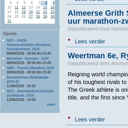
3
4
5
6
7
8
9
10
11
12
13
14
15
16
Almeerse Grith 
17
18
19
20
21
22
23
24
25
26
27
28
29
30
uur marathon-
31
Gepubliceerd door
hansko
Agenda
over Almeerse
Lees verder
NED - KNZB -
Havenwedstrijden Breskens,
Scheldestroom, 2026
Weertman 6e, R
08/08/2026 -
00:00
t/m
23:45
Mechelen - Keerdok - 2026
Gepubliceerd door
Anonym
08/08/2026 -
00:00
t/m
23:45
GBR - Thames Marathon 2026
09/08/2026 -
00:00
t/m
23:45
Reigning world champio
Zeezwemmen Middelkerke
of his toughest rivals t
2026 #2
11/08/2026 - 19:30
The Greek athlete is on
NED - Zeezwemtocht Dishoek -
Zoutelande, 2026
title, and the first sin
12/08/2026 - 19:00
meer
over Weertman
Lees verder