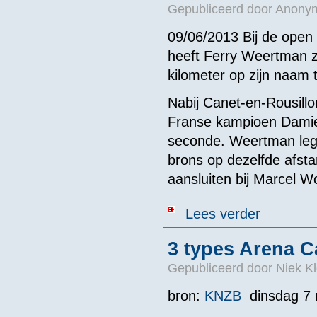
Gepubliceerd door
Anonym
09/06/2013 Bij de ope
heeft Ferry Weertman zi
kilometer op zijn naam t
Nabij Canet-en-Rousillo
Franse kampioen Damien
seconde. Weertman legd
brons op dezelfde afstan
aansluiten bij Marcel W
over Franse Op
Lees verder
3 types Arena
Gepubliceerd door
Niek Kl
bron:
KNZB
dinsdag 7 