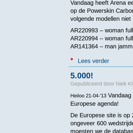
Vandaag heeft Arena ee
op de Powerskin Carbon
volgende modellen niet
AR220993 – woman full
AR220994 – woman full
AR141364 – man jamm
over 3 types
Lees verder
5.000!
Gepubliceerd door
Niek Kl
Vandaag 
Heiloo 21-04-'13
Europese agenda!
De Europese site is op 
ongeveer 600 wedstrijd
moesten we de database