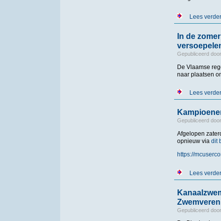
Lees verde
In de zomer
versoepele
Gepubliceerd doo
De Vlaamse rege
naar plaatsen o
Lees verde
Kampioenen
Gepubliceerd doo
Afgelopen zater
opnieuw via
dit
https://mcuser
Lees verde
Kanaalzwemm
Zwemverenig
Gepubliceerd doo