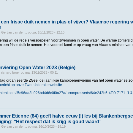
r
over 116 ijsberen duiken Eglegemvijver in: “Van zodra je je ledematen niet meer voe
 een frisse duik nemen in plas of vijver? Vlaamse regering w
n
r
Gertjan van den...
op
za, 18/11/2023 - 12:10
ring wil de regels versoepelen voor zwemmen in open water. De warme zomers 
m een frisse duik te nemen. Het voorstel komt er op vraag van Vlaams minister va
r
over In de zomer een frisse duik nemen in plas of vijver? Vlaamse regering wil re
viering Open Water 2023 (België)
r
richard broer
op
ma, 13/11/2023 - 00:11
dag organiseerde ZGeel de jaarlijkse kampioenenviering van het open water seizoe
 bericht op onze Zwemfederatie website
.
content.com/f5c96aa3b026bd4d6c0f0a27a/_compresseds/64e242b5-4f99-7171-f1f
r
over Kampioenenviering Open Water 2023 (België)
er Etienne (84) geeft halve eeuw (!) les bij Blankenbergse
ing: “Het respect dat ik krijg is goud waard”
r
Gertjan van den...
op
ma, 16/10/2023 - 18:19