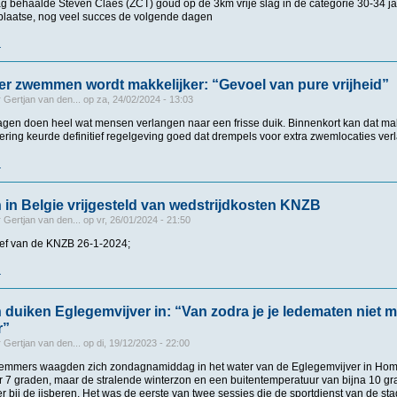
 behaalde Steven Claes (ZCT) goud op de 3km vrije slag in de categorie 30-34 jaar
r plaatse, nog veel succes de volgende dagen
r
over Belg wint in Doha - WK open water zwemmen Masters
er zwemmen wordt makkelijker: “Gevoel van pure vrijheid”
r
Gertjan van den...
op
za, 24/02/2024 - 13:03
gen doen heel wat mensen verlangen naar een frisse duik. Binnenkort kan dat makk
ring keurde definitief regelgeving goed dat drempels voor extra zwemlocaties verl
r
over In open water zwemmen wordt makkelijker: “Gevoel van pure vrijheid”
 in Belgie vrijgesteld van wedstrijdkosten KNZB
r
Gertjan van den...
op
vr, 26/01/2024 - 21:50
ief van de KNZB 26-1-2024;
r
over Wedstrijden in Belgie vrijgesteld van wedstrijdkosten KNZB
n duiken Eglegemvijver in: “Van zodra je je ledematen niet m
r”
r
Gertjan van den...
op
di, 19/12/2023 - 22:00
emmers waagden zich zondagnamiddag in het water van de Eglegemvijver in Hom
r 7 graden, maar de stralende winterzon en een buitentemperatuur van bijna 10 g
bij de ijsberen. Het was de eerste van twee sessies die de sportdienst van de st