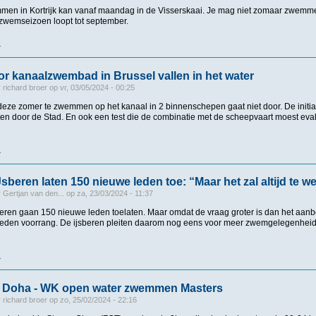
en in Kortrijk kan vanaf maandag in de Visserskaai. Je mag niet zomaar zwemme
 zwemseizoen loopt tot september.
r
over Kanaalzwemmen verhuist van Abdijkaai naar Visserskaai: “Op vraag van de c
r kanaalzwembad in Brussel vallen in het water
r
richard broer
op
vr, 03/05/2024 - 00:25
deze zomer te zwemmen op het kanaal in 2 binnenschepen gaat niet door. De initia
ten door de Stad. En ook een test die de combinatie met de scheepvaart moest eva
r
over Plannen voor kanaalzwembad in Brussel vallen in het water
beren laten 150 nieuwe leden toe: “Maar het zal altijd te we
r
Gertjan van den...
op
za, 23/03/2024 - 11:37
eren gaan 150 nieuwe leden toelaten. Maar omdat de vraag groter is dan het aanb
bleden voorrang. De ijsberen pleiten daarom nog eens voor meer zwemgelegenheid 
r
over Deurnese IJsberen laten 150 nieuwe leden toe: “Maar het zal altijd te weinig z
in Doha - WK open water zwemmen Masters
r
richard broer
op
zo, 25/02/2024 - 22:16