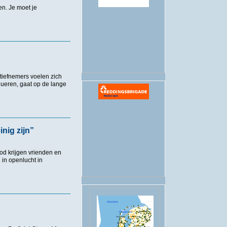
n. Je moet je
.
lubs”
tiefnemers voelen zich
lueren, gaat op de lange
inig zijn”
od krijgen vrienden en
in openlucht in
ijn”