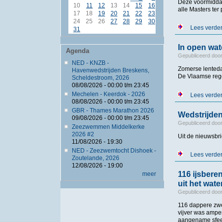
Deze voormiddag
10
11
12
13
14
15
16
alle Masters te
17
18
19
20
21
22
23
24
25
26
27
28
29
30
Lees verde
31
In open wat
Agenda
Gepubliceerd doo
NED - KNZB -
Zomerse lenteda
Havenwedstrijden Breskens,
De Vlaamse rege
Scheldestroom, 2026
08/08/2026 -
00:00
t/m
23:45
Mechelen - Keerdok - 2026
Lees verde
08/08/2026 -
00:00
t/m
23:45
GBR - Thames Marathon 2026
Wedstrijden
09/08/2026 -
00:00
t/m
23:45
Gepubliceerd doo
Zeezwemmen Middelkerke
2026 #2
Uit de nieuwsbr
11/08/2026 - 19:30
NED - Zeezwemtocht Dishoek -
Lees verde
Zoutelande, 2026
12/08/2026 - 19:00
116 ijsbere
meer
uit het wate
Gepubliceerd doo
116 dappere zw
vijver was ampe
aangename sfeer 