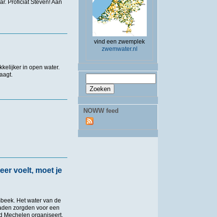
. Proficiat Steven! Aan
vind een zwemplek
zwemwater.nl
elijker in open water.
aagt.
Zoekveld
Zoeken
NOWW feed
eer voelt, moet je
beek. Het water van de
raden zorgden voor een
ad Mechelen organiseert.