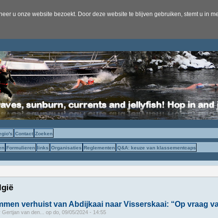
er u onze website bezoekt. Door deze website te blijven gebruiken, stemt u in me
egio's
Contact
Zoeken
en
Formulieren
links
Organisaties
Reglementen
Q&A: keuze van klassementcaps
lgië
en verhuist van Abdijkaai naar Visserskaai: “Op vraag v
r
Gertjan van den...
op
do, 09/05/2024 - 14:55