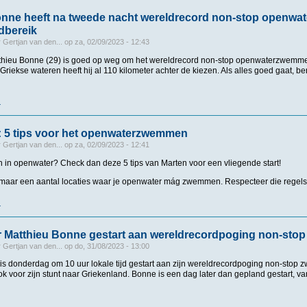
onne heeft na tweede nacht wereldrecord non-stop openw
dbereik
r
Gertjan van den...
op
za, 02/09/2023 - 12:43
tthieu Bonne (29) is goed op weg om het wereldrecord non-stop openwaterzwemme
Griekse wateren heeft hij al 110 kilometer achter de kiezen. Als alles goed gaat, be
r
over Matthieu Bonne heeft na tweede nacht wereldrecord non-stop openwaterz
l: 5 tips voor het openwaterzwemmen
r
Gertjan van den...
op
za, 02/09/2023 - 12:41
n in openwater? Check dan deze 5 tips van Marten voor een vliegende start!
er maar een aantal locaties waar je openwater mág zwemmen. Respecteer die regel
r
over Keep it Riel: 5 tips voor het openwaterzwemmen
r Matthieu Bonne gestart aan wereldrecordpoging non-sto
r
Gertjan van den...
op
do, 31/08/2023 - 13:00
is donderdag om 10 uur lokale tijd gestart aan zijn wereldrecordpoging non-stop
ok voor zijn stunt naar Griekenland. Bonne is een dag later dan gepland gestart, 