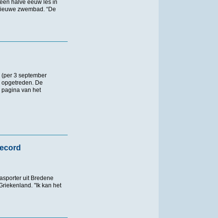
een halve eeuw les in
t nieuwe zwembad. “De
ereniging: “Het respect dat ik krijg is goud waard”
n (per 3 september
is opgetreden. De
e pagina van het
record
asporter uit Bredene
riekenland. "Ik kan het
ord openwaterzwemmen