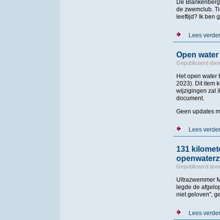
De Blankenbergs
de zwemclub. Ti
leeftijd? Ik ben
Lees verde
Open water 
Gepubliceerd doo
Het open water b
2023). Dit item 
wijzigingen zal 
document.
Geen updates me
Lees verde
131 kilomet
openwater
Gepubliceerd doo
Ultrazwemmer Ma
legde de afgelop
niet geloven", g
Lees verde