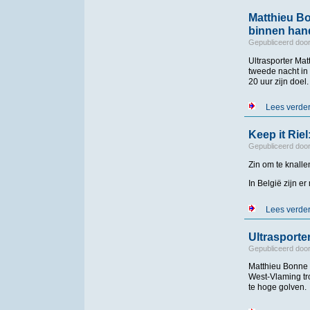
Matthieu B
binnen han
Gepubliceerd doo
Ultrasporter Ma
tweede nacht in 
20 uur zijn doel.
Lees verde
Keep it Rie
Gepubliceerd doo
Zin om te knalle
In België zijn 
Lees verde
Ultrasporte
Gepubliceerd doo
Matthieu Bonne 
West-Vlaming tr
te hoge golven.