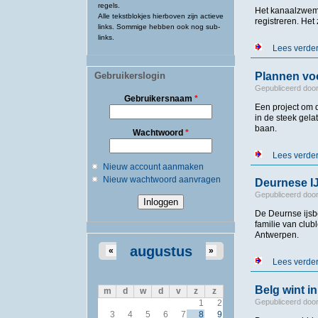
regels.
Het kanaalzwemm
Alle tekstblokjes hierboven zijn actieve
registreren. Het
links. Sommige hebben ook nog sub-
links.
Lees verde
Gebruikerslogin
Plannen voo
Gepubliceerd doo
Gebruikersnaam
*
Een project om 
in de steek gela
baan.
Wachtwoord
*
Lees verde
Nieuw account aanmaken
Nieuw wachtwoord aanvragen
Deurnese IJs
Gepubliceerd doo
De Deurnse ijsb
familie van clu
Antwerpen.
augustus
«
»
Lees verde
Belg wint 
m
d
w
d
v
z
z
Gepubliceerd doo
1
2
3
4
5
6
7
8
9