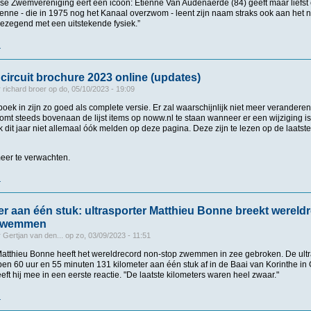
e Zwemvereniging eert een icoon: Etienne Van Audenaerde (84) geeft maar liefst 
enne - die in 1975 nog het Kanaal overzwom - leent zijn naam straks ook aan he
 gezegend met een uitstekende fysiek.”
r
over Kanaalzwemmer Etienne (84) geeft halve eeuw (!) les bij Blankenbergse Zwemv
circuit brochure 2023 online (updates)
r
richard broer
op
do, 05/10/2023 - 19:09
oek in zijn zo goed als complete versie. Er zal waarschijnlijk niet meer verandere
komt steeds bovenaan de lijst items op noww.nl te staan wanneer er een wijziging 
ik dit jaar niet allemaal óók melden op deze pagina. Deze zijn te lezen op de laatst
er te verwachten.
r
over Open water circuit brochure 2023 online (updates)
er aan één stuk: ultrasporter Matthieu Bonne breekt wereld
zwemmen
r
Gertjan van den...
op
zo, 03/09/2023 - 11:51
tthieu Bonne heeft het wereldrecord non-stop zwemmen in zee gebroken. De ultr
en 60 uur en 55 minuten 131 kilometer aan één stuk af in de Baai van Korinthe in G
eeft hij mee in een eerste reactie. "De laatste kilometers waren heel zwaar."
r
over 131 kilometer aan één stuk: ultrasporter Matthieu Bonne breekt wereldrec