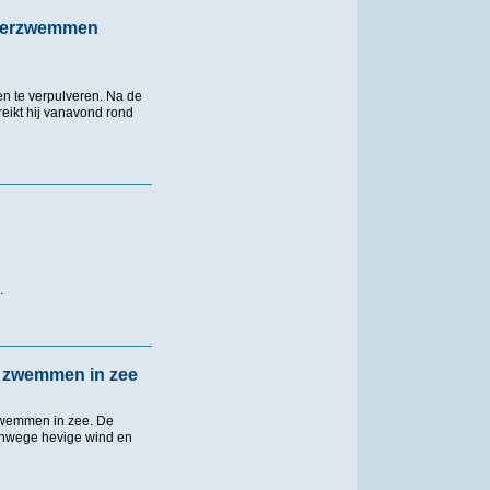
aterzwemmen
n te verpulveren. Na de
reikt hij vanavond rond
wemmen binnen handbereik
s.
p zwemmen in zee
 zwemmen in zee. De
vanwege hevige wind en