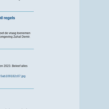
lt, moet je uit het water”
il regels
doet de vraag toenemen
n omgeving Zuhal Demir.
gels versoepelen
n 2023. Beleef alles
4-5ab109182c07.jpg