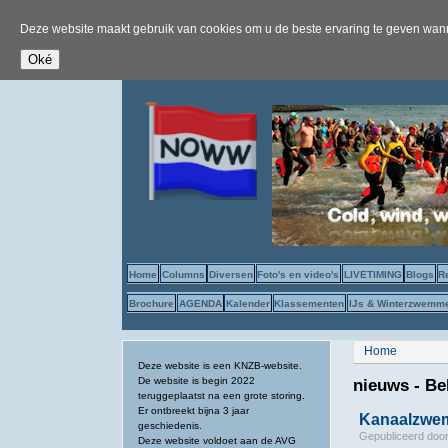
Deze website maakt gebruik van cookies om u de beste ervaring te geven wanne
Home
Columns
Diversen
Foto's en video's
LIVETIMING
Blogs
R
Brochure
AGENDA
Kalender
Klassementen
IJs & Winterzwemm
U bent hier
Home
Deze website is een KNZB-website.
De website is begin 2022
nieuws - Be
teruggeplaatst na een grote storing.
Er ontbreekt bijna 3 jaar
Kanaalzwemm
geschiedenis.
Gepubliceerd doo
Deze website voldoet aan de AVG