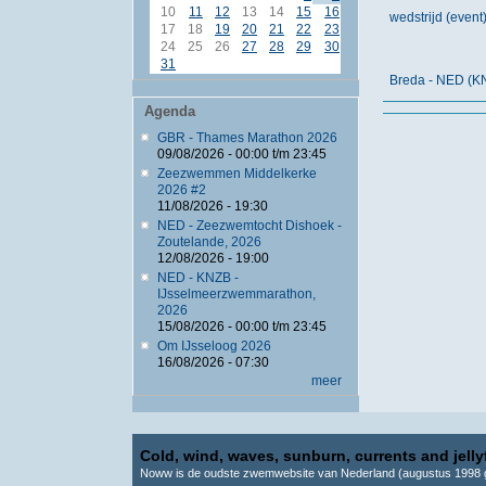
10
11
12
13
14
15
16
wedstrijd (eve
17
18
19
20
21
22
23
24
25
26
27
28
29
30
31
Breda - NED (K
Agenda
GBR - Thames Marathon 2026
09/08/2026 -
00:00
t/m
23:45
Zeezwemmen Middelkerke
2026 #2
11/08/2026 - 19:30
NED - Zeezwemtocht Dishoek -
Zoutelande, 2026
12/08/2026 - 19:00
NED - KNZB -
IJsselmeerzwemmarathon,
2026
15/08/2026 -
00:00
t/m
23:45
Om IJsseloog 2026
16/08/2026 - 07:30
meer
Cold, wind, waves, sunburn, currents and jellyf
Noww is de oudste zwemwebsite van Nederland (augustus 1998 g