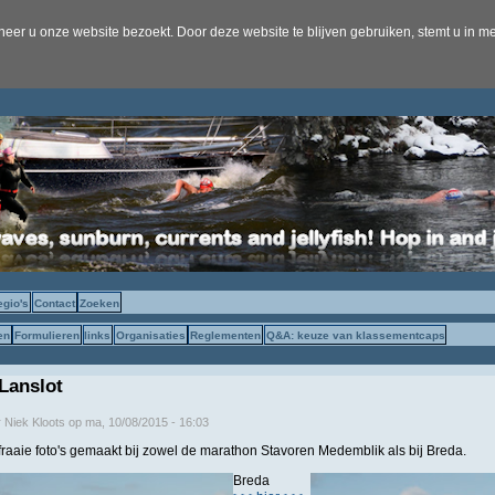
er u onze website bezoekt. Door deze website te blijven gebruiken, stemt u in me
egio's
Contact
Zoeken
en
Formulieren
links
Organisaties
Reglementen
Q&A: keuze van klassementcaps
 Lanslot
r
Niek Kloots
op
ma, 10/08/2015 - 16:03
fraaie foto's gemaakt bij zowel de marathon Stavoren Medemblik als bij Breda.
Breda