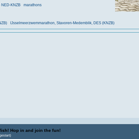
nt) NED-KNZB
marathons
NZB)
IJsselmeerzwemmarathon, Stavoren-Medemblik, DES (KNZB)
ish! Hop in and join the fun!
estart)