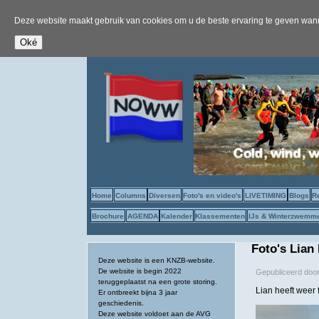
Deze website maakt gebruik van cookies om u de beste ervaring te geven wanne
Home
Columns
Diversen
Foto's en video's
LIVETIMING
Blogs
R
Brochure
AGENDA
Kalender
Klassementen
IJs & Winterzwemm
Foto's Lian
Deze website is een KNZB-website.
De website is begin 2022
Gepubliceerd doo
teruggeplaatst na een grote storing.
Lian heeft weer 
Er ontbreekt bijna 3 jaar
geschiedenis.
Deze website voldoet aan de AVG