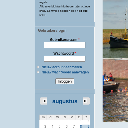
regels.
Alle tekstblokjes hierboven zijn actieve
links. Sommige hebben ook nog sub-
links.
Gebruikerslogin
Gebruikersnaam
*
Wachtwoord
*
Nieuw account aanmaken
Nieuw wachtwoord aanvragen
augustus
«
»
m
d
w
d
v
z
z
1
2
3
4
5
6
7
8
9