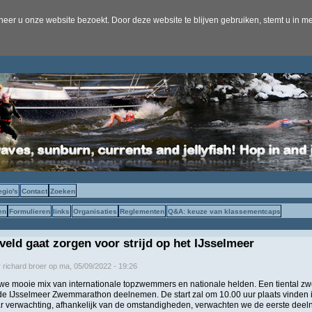
er u onze website bezoekt. Door deze website te blijven gebruiken, stemt u in me
egio's
Contact
Zoeken
en
Formulieren
links
Organisaties
Reglementen
Q&A: keuze van klassementcaps
eld gaat zorgen voor strijd op het IJsselmeer
r
richard broer
op
ma, 05/09/2022 - 19:26
 we mooie mix van internationale topzwemmers en nationale helden. Een tiental z
e IJsselmeer Zwemmarathon deelnemen. De start zal om 10.00 uur plaats vinden 
r verwachting, afhankelijk van de omstandigheden, verwachten we de eerste deel