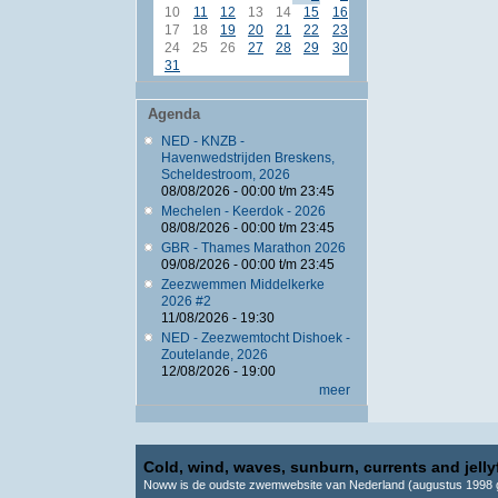
10
11
12
13
14
15
16
17
18
19
20
21
22
23
24
25
26
27
28
29
30
31
Agenda
NED - KNZB -
Havenwedstrijden Breskens,
Scheldestroom, 2026
08/08/2026 -
00:00
t/m
23:45
Mechelen - Keerdok - 2026
08/08/2026 -
00:00
t/m
23:45
GBR - Thames Marathon 2026
09/08/2026 -
00:00
t/m
23:45
Zeezwemmen Middelkerke
2026 #2
11/08/2026 - 19:30
NED - Zeezwemtocht Dishoek -
Zoutelande, 2026
12/08/2026 - 19:00
meer
Cold, wind, waves, sunburn, currents and jellyf
Noww is de oudste zwemwebsite van Nederland (augustus 1998 g