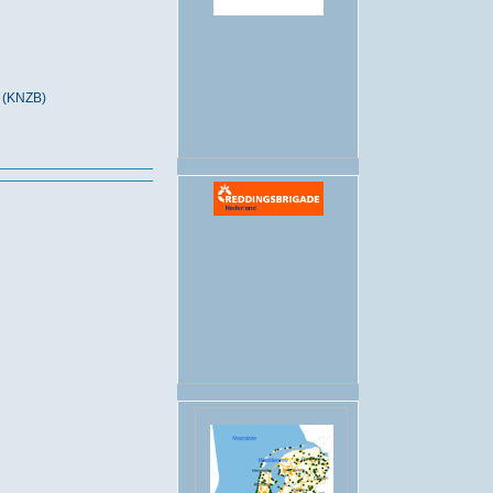
.
 (KNZB)