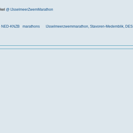
ikel
@ IJsselmeerZwemMarathon
nt) NED-KNZB
marathons
IJsselmeerzwemmarathon, Stavoren-Medemblik, DES