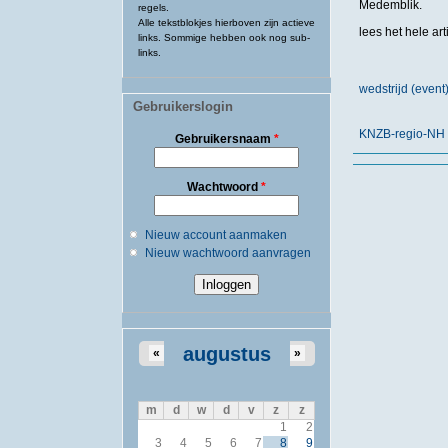
Medemblik.
regels.
Alle tekstblokjes hierboven zijn actieve
lees het hele art
links. Sommige hebben ook nog sub-
links.
wedstrijd (eve
Gebruikerslogin
KNZB-regio-NH
Gebruikersnaam
*
Wachtwoord
*
Nieuw account aanmaken
Nieuw wachtwoord aanvragen
augustus
«
»
m
d
w
d
v
z
z
1
2
3
4
5
6
7
8
9