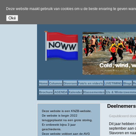
Deze website maakt gebruik van cookies om u de beste ervaring te geven wanne
Home
Columns
Diversen
Foto's en video's
LIVETIMING
Blogs
R
Brochure
AGENDA
Kalender
Klassementen
IJs & Winterzwemm
Deelnemersv
Deze website is een KNZB-website.
De website is begin 2022
Gepubliceerd doo
teruggeplaatst na een grote storing.
Dit jaar hebben
Er ontbreekt bijna 3 jaar
september aan d
geschiedenis.
Stavoren en naa
Deze website voldoet aan de AVG