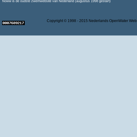
Noww is de oudste zwemwebsite van Nederland (augustus 1998 gestart)
Copyright © 1998 - 2015 Nederlands OpenWater