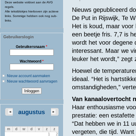
Deze website voldoet aan de AVG
regels.
Nieuws gepubliceerd d
Alle tekstblokjes hierboven zijn actieve
links. Sommige hebben ook nog sub-
De Put in Rijswijk, Te W
links.
Het is koud, maar voor 
een beetje fris. 7,7 is
Gebruikerslogin
wordt het voor degene 
Gebruikersnaam
*
interessant. Maar we vi
leuker het wordt,” zegt 
Wachtwoord
*
Hoewel de temperaturen 
Nieuw account aanmaken
ideaal. “Het is hartstik
Nieuw wachtwoord aanvragen
omstandigheden,” vertelt
Van kanaalovertocht 
Haar enthousiasme voo
augustus
«
»
prestatie: een estafet
“Dat hebben we in 11 uu
m
d
w
d
v
z
z
vergeten, die tijd. Want 
1
2