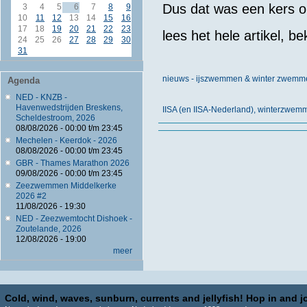
Dus dat was een kers op
3
4
5
6
7
8
9
10
11
12
13
14
15
16
17
18
19
20
21
22
23
lees het hele artikel, b
24
25
26
27
28
29
30
31
nieuws - ijszwemmen & winter zwemm
Agenda
NED - KNZB -
Havenwedstrijden Breskens,
IISA (en IISA-Nederland), winterzwe
Scheldestroom, 2026
08/08/2026 -
00:00
t/m
23:45
Mechelen - Keerdok - 2026
08/08/2026 -
00:00
t/m
23:45
GBR - Thames Marathon 2026
09/08/2026 -
00:00
t/m
23:45
Zeezwemmen Middelkerke
2026 #2
11/08/2026 - 19:30
NED - Zeezwemtocht Dishoek -
Zoutelande, 2026
12/08/2026 - 19:00
meer
Cold, wind, waves, sunburn, currents and jellyfish! Hop in and jo