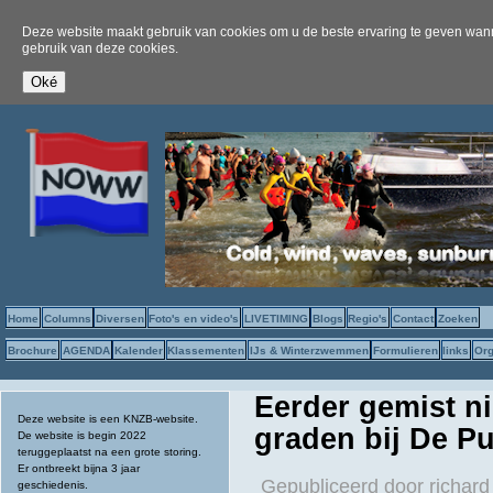
Deze website maakt gebruik van cookies om u de beste ervaring te geven wanne
gebruik van deze cookies.
Home
Columns
Diversen
Foto's en video's
LIVETIMING
Blogs
Regio's
Contact
Zoeken
Brochure
AGENDA
Kalender
Klassementen
IJs & Winterzwemmen
Formulieren
links
Org
Eerder gemist n
Deze website is een KNZB-website.
graden bij De Pu
De website is begin 2022
teruggeplaatst na een grote storing.
Er ontbreekt bijna 3 jaar
Gepubliceerd door
richard
geschiedenis.