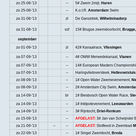
zo 25-08-'13
--
5# Zwem 2mijl,
Haren
zo 25-08-'13
--
K.o.t.R.
Amsterdam
Swim
za 31-08-'13
zl
De Ganzetrek,
Wilhelminadorp
za 31-08-'13
vzf
15# Brugse zwemdoortocht,
Brugge,
september
zo 01-09-'13
zl
42# Kanaalrace,
Vlissingen
za 07-09-'13
--
4# OWW Merwedekanaal,
Vianen
za 07-09-'13
--
14# European Masters Championsh
za 07-09-'13
--
Haringvlietoversteek,
Hellevoetsluis
zo 08-09-'13
--
1# Open Water Zwemevenement,
Ni
zo 08-09-'13
--
2# Amsterdam City Swim,
Amsterd
za 14-09-'13
br
1# Biesbosch Open Water Race,
Sle
za 14-09-'13
--
1# Inktpotevenement,
Leeuwarden
za 14-09-'13
--
3# Rijntocht,
Driel-Renkum
zo 15-09-'13
--
AFGELAST:
3# Jan van Scheijndel 
za 21-09-'13
--
--
AFGELAST:
Slotfeest in Zwembad
M
zo 22-09-'13
--
1# Singel Zwemtocht,
Breda