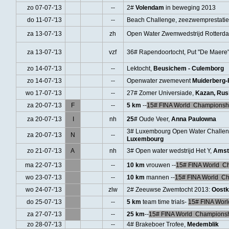
zo 07-07-'13
--
2#
Volendam
in beweging 2013
do 11-07-'13
--
Beach Challenge, zeezwemprestatie
za 13-07-'13
zh
Open Water Zwemwedstrijd Rotter
za 13-07-'13
vzf
36# Rapendoortocht, Put "De Maere
zo 14-07-'13
--
Lektocht,
Beusichem - Culemborg
zo 14-07-'13
--
Openwater zwemevent
Muiderberg
wo 17-07-'13
--
27# Zomer Universiade,
Kazan, Rus
za 20-07-'13
F
--
5 km
--
15# FINA World Championsh
za 20-07-'13
I
nh
25#
Oude Veer,
Anna Paulowna
3# Luxembourg Open Water Challeng
za 20-07-'13
N
--
Luxembourg
zo 21-07-'13
A
nh
3# Open water wedstrijd Het Y,
Amst
ma 22-07-'13
--
10 km
vrouwen --
15# FINA World C
wo 23-07-'13
--
10 km
mannen --
15# FINA World C
wo 24-07-'13
zlw
2# Zeeuwse Zwemtocht 2013:
Oostk
do 25-07-'13
--
5 km
team time trials-
15# FINA Wor
za 27-07-'13
--
25 km
--
15# FINA World Champions
zo 28-07-'13
--
4# Brakeboer Trofee,
Medemblik