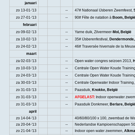
januari
zo 13-01-'13
--
47# Nationaal IJsberen Zwemfeest,
zo 27-01-'13
--
90# Fête de natation à
Boom, Belgi
februari
zo 09-02-'13
--
Yarne duik, Zilvermeer-
Mol
, België
za 10-02-'13
--
35# IJsberenfestival,
Dendermonde, 
zo 24-02-'13
--
46# Traversée hivernale de la Meus
maart
za 02-03-'13
--
Open water congres seizoen 2013,
H
zo 10-03-'13
--
Centrale Open Water Koude Trainin
zo 24-03-'13
--
Centrale Open Water Koude Trainin
za 30-03-'13
--
Centrale Openwater Indoor Training
zo 31-03-'13
--
Paasduik,
Knokke, België
zo 31-03-'13
--
AFGELAST:
Indoor openwater zwe
zo 31-03-'13
--
Paasduik Donkmeer,
Berlare, Belgi
april
zo 14-04-'13
40/60/80/100 x 100, zwembad de W
za 20-04-'13
--
Nederlandse Kampioenschappen 50
zo 21-04-'13
--
Indoor open water zwemmen,
Alkma