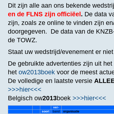
Dit zijn alle aan ons bekende wedstri
en de FLNS zijn officiëel
.
De data v
zijn, zoals ze online te vinden zijn
doorgegeven. De data van de KNZB-
de TOWZ.
Staat uw wedstrijd/evenement er nie
De gebruikte advertenties zijn uit het
het
ow2013boek
voor de meest actue
De volledige en laatste versie
ALLEEN
>>>hier<<<
Belgisch ow
2013
boek
>>>hier<<<
ver-
soort
band
organisatie