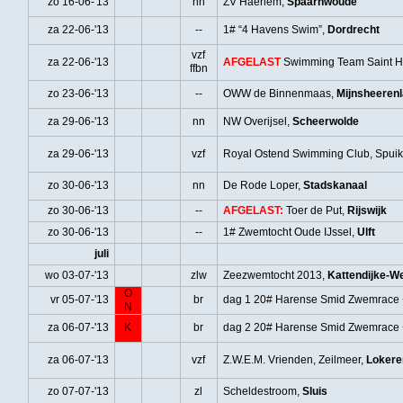
zo 16-06-'13
nh
ZV Haerlem,
Spaarnwoude
za 22-06-'13
--
1# “4 Havens Swim”,
Dordrecht
vzf
za 22-06-'13
AFGELAST
Swimming Team Saint H
ffbn
zo 23-06-'13
--
OWW de Binnenmaas,
Mijnsheerenl
za 29-06-'13
nn
NW Overijsel,
Scheerwolde
za 29-06-'13
vzf
Royal Ostend Swimming Club, Spui
zo 30-06-'13
nn
De Rode Loper,
Stadskanaal
zo 30-06-'13
--
AFGELAST:
Toer de Put,
Rijswijk
zo 30-06-'13
--
1# Zwemtocht Oude IJssel,
Ulft
juli
wo 03-07-'13
zlw
Zeezwemtocht 2013,
Kattendijke-W
O
vr 05-07-'13
br
dag 1 20# Harense Smid Zwemrace
N
za 06-07-'13
K
br
dag 2 20# Harense Smid Zwemrace
za 06-07-'13
vzf
Z.W.E.M. Vrienden, Zeilmeer,
Lokere
zo 07-07-'13
zl
Scheldestroom,
Sluis