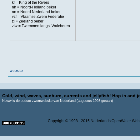
kr = King of the Rivers
nh = Noord-Holland beker
nn = Noord Nederland beker
vzf = Vlaamse Zwem Federatie
zl = Zeeland beker
zlw = Zwemmen langs Walcheren
website
Cold, wind, waves, sunburn, currents and jellyfish! Hop in and jo
Noww is de oudste zwemwebsite van Nederland (augustus 1998 gestart)
Copyright © 1998 - 2015 Nederlands OpenWater