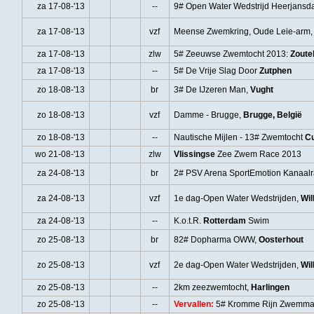
za 17-08-'13
--
9# Open Water Wedstrijd Heerjans
za 17-08-'13
vzf
Meense Zwemkring, Oude Leie-arm
za 17-08-'13
zlw
5# Zeeuwse Zwemtocht 2013:
Zoute
za 17-08-'13
--
5# De Vrije Slag Door
Zutphen
zo 18-08-'13
br
3# De IJzeren Man,
Vught
zo 18-08-'13
vzf
Damme - Brugge,
Brugge, België
zo 18-08-'13
--
Nautische Mijlen - 13# Zwemtocht
Cu
wo 21-08-'13
zlw
Vlissingse
Zee Zwem Race 2013
za 24-08-'13
br
2# PSV Arena SportEmotion Kanaal
za 24-08-'13
vzf
1e dag-Open Water Wedstrijden,
Wil
za 24-08-'13
--
K.o.t.R.
Rotterdam
Swim
zo 25-08-'13
br
82# Dopharma OWW,
Oosterhout
zo 25-08-'13
vzf
2e dag-Open Water Wedstrijden,
Wil
zo 25-08-'13
--
2km zeezwemtocht,
Harlingen
zo 25-08-'13
--
Vervallen:
5# Kromme Rijn Zwemma