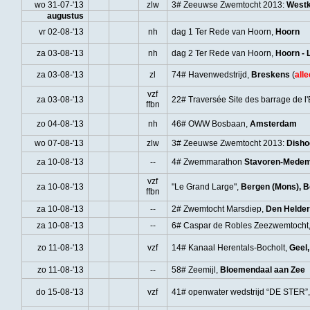
wo 31-07-'13
zlw
3# Zeeuwse Zwemtocht 2013:
Westk
augustus
vr 02-08-'13
nh
dag 1 Ter Rede van Hoorn,
Hoorn
za 03-08-'13
nh
dag 2 Ter Rede van Hoorn,
Hoorn - 
za 03-08-'13
zl
74# Havenwedstrijd,
Breskens
(
all
vzf
za 03-08-'13
22# Traversée Site des barrage de l
ffbn
zo 04-08-'13
nh
46# OWW Bosbaan,
Amsterdam
wo 07-08-'13
zlw
3# Zeeuwse Zwemtocht 2013:
Disho
za 10-08-'13
--
4# Zwemmarathon
Stavoren-Medem
vzf
za 10-08-'13
"Le Grand Large",
Bergen (Mons), B
ffbn
za 10-08-'13
--
2# Zwemtocht Marsdiep,
Den Helder 
za 10-08-'13
--
6# Caspar de Robles Zeezwemtocht
zo 11-08-'13
vzf
14# Kanaal Herentals-Bocholt,
Geel,
zo 11-08-'13
--
58# Zeemijl,
Bloemendaal aan Zee
do 15-08-'13
vzf
41# openwater wedstrijd “DE STER”