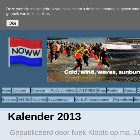
Deze website maakt gebruik van cookies om u de beste ervaring te geven wanne
gebruik van deze cookies.
Home
Columns
Diversen
Foto's en video's
LIVETIMING
Blogs
Regio's
Contact
Z
Brochure
AGENDA
Kalender
Klassementen
IJs & Winterzwemmen
Formulieren
lin
Kalender 2013
Gepubliceerd door
Niek Kloots
op
ma, 10