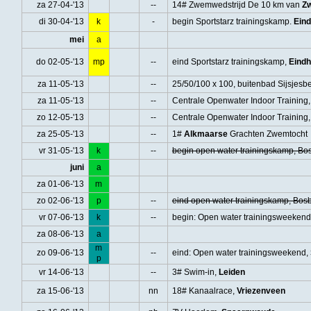
za 27-04-'13
--
14# Zwemwedstrijd De 10 km van
Z
di 30-04-'13
k
-
begin Sportstarz trainingskamp.
Ein
mei
a
do 02-05-'13
mp
--
eind Sportstarz trainingskamp,
Eind
za 11-05-'13
--
25/50/100 x 100, buitenbad Sijsjesbe
za 11-05-'13
--
Centrale Openwater Indoor Training
zo 12-05-'13
--
Centrale Openwater Indoor Training
za 25-05-'13
--
1#
Alkmaarse
Grachten Zwemtocht
vr 31-05-'13
k
--
begin open water trainingskamp, B
juni
a
za 01-06-'13
m
zo 02-06-'13
p
--
eind open water trainingskamp, Bos
vr 07-06-'13
k
--
begin: Open water trainingsweeken
za 08-06-'13
a
m
zo 09-06-'13
--
eind: Open water trainingsweekend,
p
vr 14-06-'13
--
3# Swim-in,
Leiden
za 15-06-'13
nn
18# Kanaalrace,
Vriezenveen