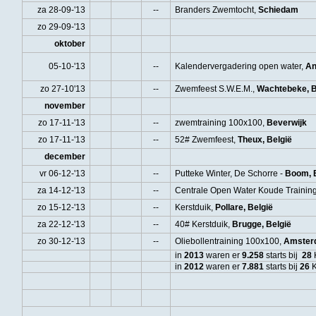
za 28-09-'13
--
Branders Zwemtocht,
Schiedam
zo 29-09-'13
oktober
05-10-'13
--
Kalendervergadering open water,
An
zo 27-10'13
--
Zwemfeest S.W.E.M.,
Wachtebeke, B
november
zo 17-11-'13
--
zwemtraining 100x100,
Beverwijk
zo 17-11-'13
--
52# Zwemfeest,
Theux, België
december
vr 06-12-'13
--
Putteke Winter, De Schorre -
Boom, 
za 14-12-'13
--
Centrale Open Water Koude Trainin
zo 15-12-'13
--
Kerstduik,
Pollare, België
za 22-12-'13
--
40# Kerstduik,
Brugge, België
zo 30-12-'13
--
Oliebollentraining 100x100,
Amster
in
2013
waren er
9
.258
starts bij
28
in
2012
waren er
7.881
starts bij
26
K