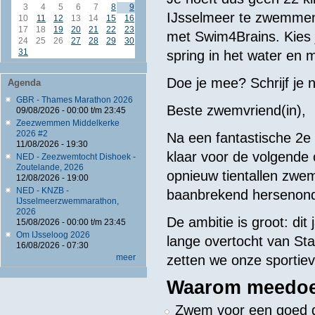
3
4
5
6
7
8
9
IJsselmeer te zwemme
10
11
12
13
14
15
16
17
18
19
20
21
22
23
met Swim4Brains. Kies 
24
25
26
27
28
29
30
31
spring in het water en 
Doe je mee? Schrijf je n
Agenda
GBR - Thames Marathon 2026
Beste zwemvriend(in),
09/08/2026 -
00:00
t/m
23:45
Zeezwemmen Middelkerke
2026 #2
Na een fantastische 2e
11/08/2026 - 19:30
klaar voor de volgende
NED - Zeezwemtocht Dishoek -
Zoutelande, 2026
opnieuw tientallen zwe
12/08/2026 - 19:00
NED - KNZB -
baanbrekend hersenon
IJsselmeerzwemmarathon,
2026
De ambitie is groot: dit
15/08/2026 -
00:00
t/m
23:45
Om IJsseloog 2026
lange overtocht van S
16/08/2026 - 07:30
meer
zetten we onze sportiev
Waarom meedo
Zwem voor een goed d