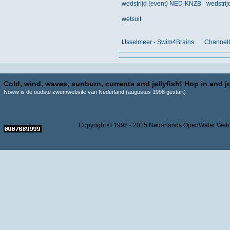
wedstrijd (event) NED-KNZB
wedstrij
wetsuit
IJsselmeer - Swim4Brains
Channel
Cold, wind, waves, sunburn, currents and jellyfish! Hop in and jo
Noww is de oudste zwemwebsite van Nederland (augustus 1998 gestart)
Copyright © 1998 - 2015 Nederlands OpenWater